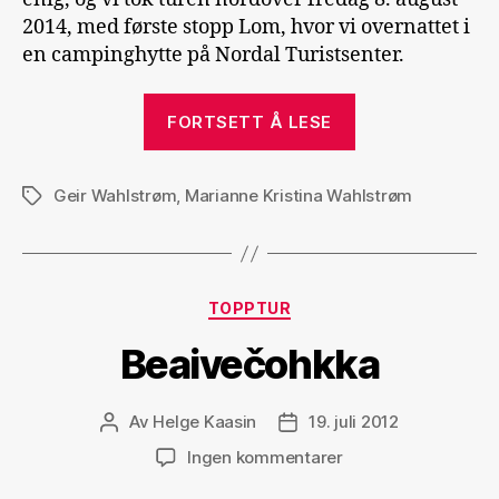
2014, med første stopp Lom, hvor vi overnattet i
en campinghytte på Nordal Turistsenter.
«På
FORTSETT Å LESE
Norges
tak
Geir Wahlstrøm
,
Marianne Kristina Wahlstrøm
med
Stikkord
svigerfar»
Kategorier
TOPPTUR
Beaivečohkka
Av
Helge Kaasin
19. juli 2012
Innleggsforfatter
Publiseringsdato
til
Ingen kommentarer
Beaivečohkka