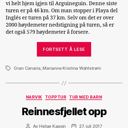
vi helt hjem igjen til Arguineguin. Denne siste
turen er på 46 km. Om man stopper i Playa del
Inglés er turen på 37 km. Selv om det er over
2000 høydemeter nedstigning på turen, så er
det også 579 høydemeter å forsere.
«Pico
FORTSETT Å LESE
de
las
Gran Canaria
,
Marianne Kristina Wahlstrøm
Nieves
Stikkord
til
Arguineguin»
Kategorier
NARVIK
TOPPTUR
TUR MED BARN
Reinnesfjellet opp
Av
Helge Kaasin
27. juli 2017
Innleggsforfatter
Publiseringsdato