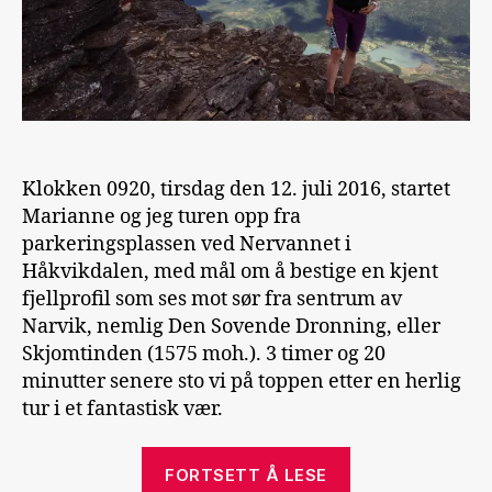
Klokken 0920, tirsdag den 12. juli 2016, startet
Marianne og jeg turen opp fra
parkeringsplassen ved Nervannet i
Håkvikdalen, med mål om å bestige en kjent
fjellprofil som ses mot sør fra sentrum av
Narvik, nemlig Den Sovende Dronning, eller
Skjomtinden (1575 moh.). 3 timer og 20
minutter senere sto vi på toppen etter en herlig
tur i et fantastisk vær.
«Skjomtinden
FORTSETT Å LESE
og