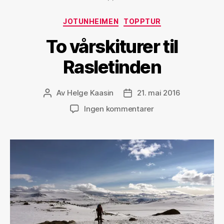
Kategorier
JOTUNHEIMEN
TOPPTUR
To vårskiturer til
Rasletinden
Av
Helge Kaasin
21. mai 2016
Innleggsforfatter
Publiseringsdato
til
Ingen kommentarer
To
vårskiturer
til
Rasletinden