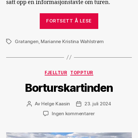
satt opp en informasjonstavle om turen.
«Blåfjellet»
FORTSETT Å LESE
Gratangen
,
Marianne Kristina Wahlstrøm
Stikkord
Kategorier
FJELLTUR
TOPPTUR
Borturskartinden
Av
Helge Kaasin
23. juli 2024
Innleggsforfatter
Publiseringsdato
til
Ingen kommentarer
Borturskartinden