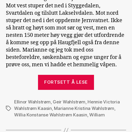
Mot vest stuper det ned i Styggedalen,
Svartdalen og tilslutt Lakselvdalen. Mot nord
stuper det ned i det oppdemte Jernvatnet. Ikke
så bratt og høyt som mot sør og vest, men en
nesten 150 meter høy vegg gjør det utfordrende
å komme seg opp på Haugfjell også fra denne
siden. Marianne og jeg tok med oss
besteforeldre, søskenbarn og egne unger for å
prøve oss, men vi hadde et hemmelig våpen.
«Stigen»
FORTSETT Å LESE
Ellinor Wahlstrøm
,
Geir Wahlstrøm
,
Hennie Victoria
Wahlstrøm Kaasin
,
Marianne Kristina Wahlstrøm
,
Stikkord
Willia Konstanse Wahlstrøm Kaasin
,
William