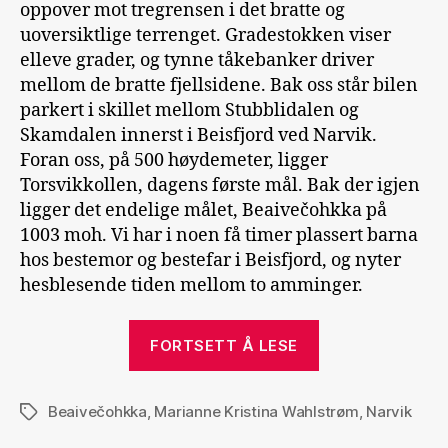
oppover mot tregrensen i det bratte og
uoversiktlige terrenget. Gradestokken viser
elleve grader, og tynne tåkebanker driver
mellom de bratte fjellsidene. Bak oss står bilen
parkert i skillet mellom Stubblidalen og
Skamdalen innerst i Beisfjord ved Narvik.
Foran oss, på 500 høydemeter, ligger
Torsvikkollen, dagens første mål. Bak der igjen
ligger det endelige målet, Beaivečohkka på
1003 moh. Vi har i noen få timer plassert barna
hos bestemor og bestefar i Beisfjord, og nyter
hesblesende tiden mellom to amminger.
«Beaivečohkka
FORTSETT Å LESE
Beaivečohkka
,
Marianne Kristina Wahlstrøm
,
Narvik
Stikkord