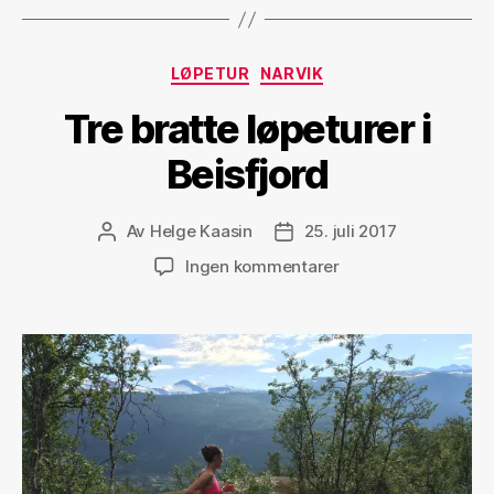
Kategorier
LØPETUR
NARVIK
Tre bratte løpeturer i
Beisfjord
Av
Helge Kaasin
25. juli 2017
Innleggsforfatter
Publiseringsdato
til
Ingen kommentarer
Tre
bratte
løpeturer
i
Beisfjord