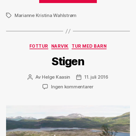
Lilletind»
Marianne Kristina Wahlstrøm
Stikkord
Kategorier
FOTTUR
NARVIK
TUR MED BARN
Stigen
Av
Helge Kaasin
11. juli 2016
Innleggsforfatter
Publiseringsdato
til
Ingen kommentarer
Stigen