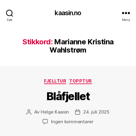
kaasin.no
Søk
Meny
Stikkord:
Marianne Kristina
Wahlstrøm
Kategorier
FJELLTUR
TOPPTUR
Blåfjellet
Av
Helge Kaasin
24. juli 2025
Innleggsforfatter
Publiseringsdato
til
Ingen kommentarer
Blåfjellet