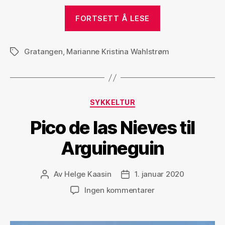
«Borturskarti
FORTSETT Å LESE
Gratangen
,
Marianne Kristina Wahlstrøm
Stikkord
Kategorier
SYKKELTUR
Pico de las Nieves til
Arguineguin
Av
Helge Kaasin
1. januar 2020
Innleggsforfatter
Publiseringsdato
til
Ingen kommentarer
Pico
de
las