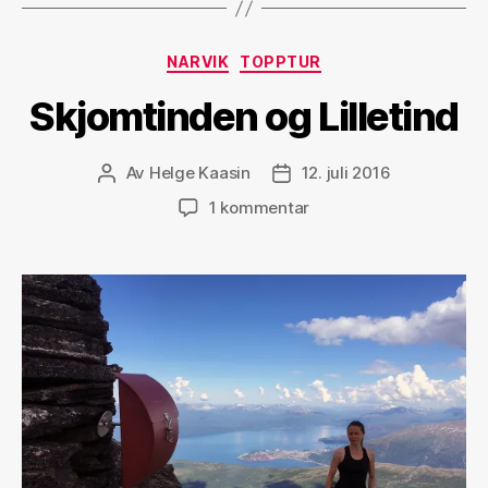
fjæresteinene»
Kategorier
NARVIK
TOPPTUR
Skjomtinden og Lilletind
Av
Helge Kaasin
12. juli 2016
Innleggsforfatter
Publiseringsdato
til
1 kommentar
Skjomtinden
og
Lilletind