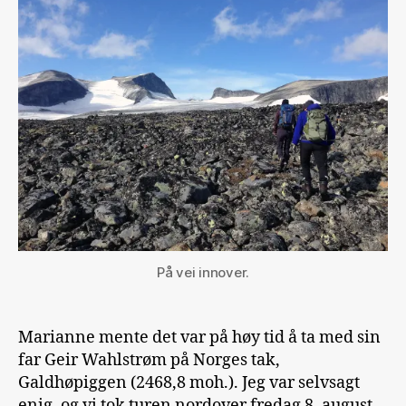
svigerfar
På vei innover.
Marianne mente det var på høy tid å ta med sin
far Geir Wahlstrøm på Norges tak,
Galdhøpiggen (2468,8 moh.). Jeg var selvsagt
enig, og vi tok turen nordover fredag 8. august