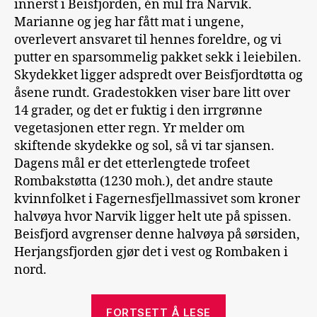
innerst i Beisfjorden, én mil fra Narvik.
Marianne og jeg har fått mat i ungene,
overlevert ansvaret til hennes foreldre, og vi
putter en sparsommelig pakket sekk i leiebilen.
Skydekket ligger adspredt over Beisfjordtøtta og
åsene rundt. Gradestokken viser bare litt over
14 grader, og det er fuktig i den irrgrønne
vegetasjonen etter regn. Yr melder om
skiftende skydekke og sol, så vi tar sjansen.
Dagens mål er det etterlengtede trofeet
Rombakstøtta (1230 moh.), det andre staute
kvinnfolket i Fagernesfjellmassivet som kroner
halvøya hvor Narvik ligger helt ute på spissen.
Beisfjord avgrenser denne halvøya på sørsiden,
Herjangsfjorden gjør det i vest og Rombaken i
nord.
«Rombakstøtta
FORTSETT Å LESE