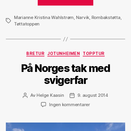
Marianne Kristina Wahlstrøm
,
Narvik
,
Rombakstøtta
,
Stikkord
Tøttatoppen
Kategorier
BRETUR
JOTUNHEIMEN
TOPPTUR
På Norges tak med
svigerfar
Av
Helge Kaasin
9. august 2014
Innleggsforfatter
Publiseringsdato
til
Ingen kommentarer
På
Norges
tak
med