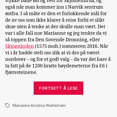
stykke både øst og vest for Skjomenbrua, og
også når man kommer inn i Narvik sentrum
østfra. I så måte er den et forlokkende mål for
de av oss som ikke klarer å reise forbi et slikt
skue uten å tenke at der skulle man vært. Det
var i alle fall noe Marianne og jeg tenkte da vi
så toppen fra Den Sovende Dronning, eller
Skjomtinden
(1575 moh.) sommeren 2016. Når
vi i år hadde stelt oss slik at vi dro på været
nordover – og for et godt valg – da var det bare å
ta fatt på de 1200 bratte høydemeterne fra E6 i
fjæresteinene.
«1200
FORTSETT Å LESE
bratte
meter
Marianne Kristina Wahlstrøm
opp
Stikkord
fra