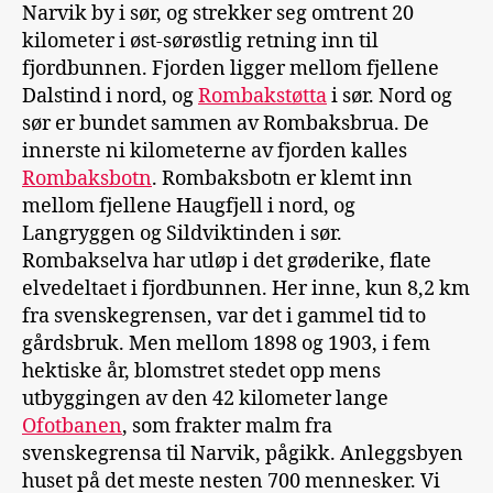
Narvik by i sør, og strekker seg omtrent 20
kilometer i øst-sørøstlig retning inn til
fjordbunnen. Fjorden ligger mellom fjellene
Dalstind i nord, og
Rombakstøtta
i sør. Nord og
sør er bundet sammen av Rombaksbrua. De
innerste ni kilometerne av fjorden kalles
Rombaksbotn
. Rombaksbotn er klemt inn
mellom fjellene Haugfjell i nord, og
Langryggen og Sildviktinden i sør.
Rombakselva har utløp i det grøderike, flate
elvedeltaet i fjordbunnen. Her inne, kun 8,2 km
fra svenskegrensen, var det i gammel tid to
gårdsbruk. Men mellom 1898 og 1903, i fem
hektiske år, blomstret stedet opp mens
utbyggingen av den 42 kilometer lange
Ofotbanen
, som frakter malm fra
svenskegrensa til Narvik, pågikk. Anleggsbyen
huset på det meste nesten 700 mennesker. Vi