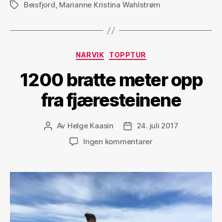
Beisfjord
,
Marianne Kristina Wahlstrøm
i
Stikkord
Beisfjord»
Kategorier
NARVIK
TOPPTUR
1200 bratte meter opp
fra fjæresteinene
Av
Helge Kaasin
24. juli 2017
Innleggsforfatter
Publiseringsdato
til
Ingen kommentarer
1200
bratte
meter
opp
fra
fjæresteinene