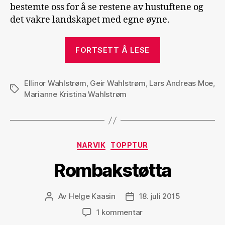
bestemte oss for å se restene av hustuftene og
det vakre landskapet med egne øyne.
«Rombaksbotn
FORTSETT Å LESE
Ellinor Wahlstrøm
,
Geir Wahlstrøm
,
Lars Andreas Moe
,
Stikkord
Marianne Kristina Wahlstrøm
Kategorier
NARVIK
TOPPTUR
Rombakstøtta
Av
Helge Kaasin
18. juli 2015
Innleggsforfatter
Publiseringsdato
til
1 kommentar
Rombakstøtta