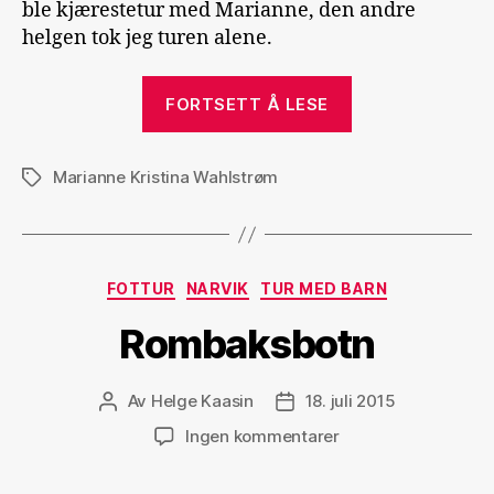
ble kjærestetur med Marianne, den andre
helgen tok jeg turen alene.
«To
FORTSETT Å LESE
vårskiturer
til
Marianne Kristina Wahlstrøm
Rasletinden»
Stikkord
Kategorier
FOTTUR
NARVIK
TUR MED BARN
Rombaksbotn
Av
Helge Kaasin
18. juli 2015
Innleggsforfatter
Publiseringsdato
til
Ingen kommentarer
Rombaksbotn