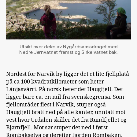
Utsikt over deler av Nygårdsvassdraget med
Nedre Jernvatnet fremst og Sirkelvatnet bak.
Nordøst for Narvik by ligger det et lite fjellplatå
på ca 100 kvadratkilometer som heter
Lánjasvárri. På norsk heter det Haugfjell. Det
ligger bare ca. en mil fra svenskegrensa. Som
fjellområder flest i Narvik, stuper også
Haugfjell bratt ned på alle kanter, unntatt mot
vest hvor Urdalen skiller det fra Rundfjellet og
Bjørnfjell. Mot sør stuper det ned i først
Rombakselva og deretter fjorden Rombaken.