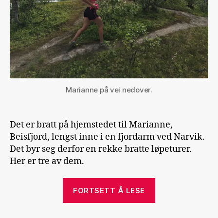
Marianne på vei nedover.
Det er bratt på hjemstedet til Marianne,
Beisfjord, lengst inne i en fjordarm ved Narvik.
Det byr seg derfor en rekke bratte løpeturer.
Her er tre av dem.
«Tre
FORTSETT Å LESE
bratte
løpeturer