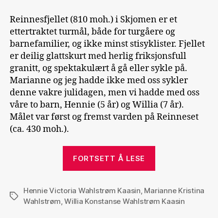
Reinnesfjellet (810 moh.) i Skjomen er et
ettertraktet turmål, både for turgåere og
barnefamilier, og ikke minst stisyklister. Fjellet
er deilig glattskurt med herlig friksjonsfull
granitt, og spektakulært å gå eller sykle på.
Marianne og jeg hadde ikke med oss sykler
denne vakre julidagen, men vi hadde med oss
våre to barn, Hennie (5 år) og Willia (7 år).
Målet var først og fremst varden på Reinneset
(ca. 430 moh.).
«Reinnesfjellet
FORTSETT Å LESE
opp»
Hennie Victoria Wahlstrøm Kaasin
,
Marianne Kristina
Stikkord
Wahlstrøm
,
Willia Konstanse Wahlstrøm Kaasin