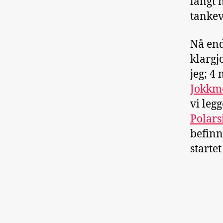
langt 
tankev
Nå end
klargj
jeg; 4
Jokkm
vi leg
Polars
befinn
starte