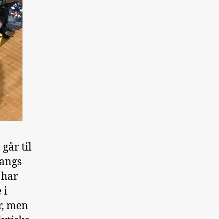
går til
langs
 har
 i
r, men