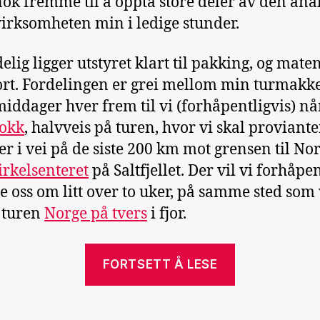
nok fremme til å oppta store deler av den ana
irksomheten min i ledige stunder.
elig ligger utstyret klart til pakking, og mate
ort. Fordelingen er grei mellom min turmakk
 middager hver frem til vi (forhåpentligvis) nå
okk
, halvveis på turen, hvor vi skal proviante
ger i vei på de siste 200 km mot grensen til No
irkelsenteret
på Saltfjellet. Der vil vi forhåpen
e oss om litt over to uker, på samme sted som 
t turen
Norge på tvers
i fjor.
«Snart
FORTSETT Å LESE
på
tvers»