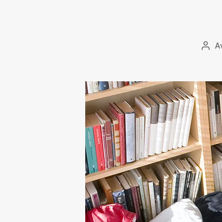
A
Innl