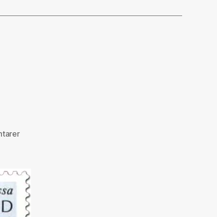
til
tarer
Magiske
møter