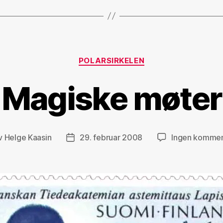
Kategorier
POLARSIRKELEN
Magiske møter
v
Helge Kaasin
29. februar 2008
Ingen kommen
eggsforfatter
Publiseringsdato