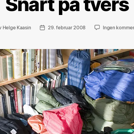
Snart på tvers
v
Helge Kaasin
29. februar 2008
Ingen kommen
eggsforfatter
Publiseringsdato