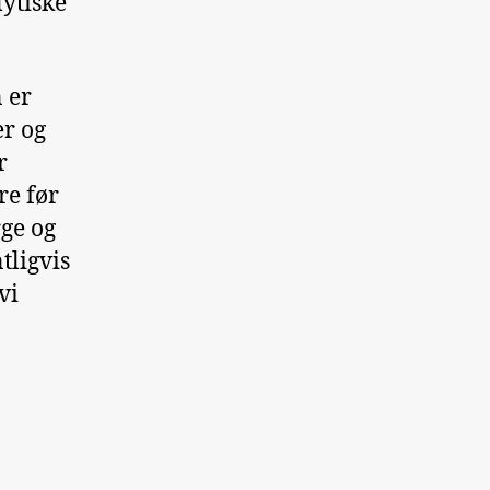
lytiske
n er
er og
r
re før
rge og
tligvis
vi