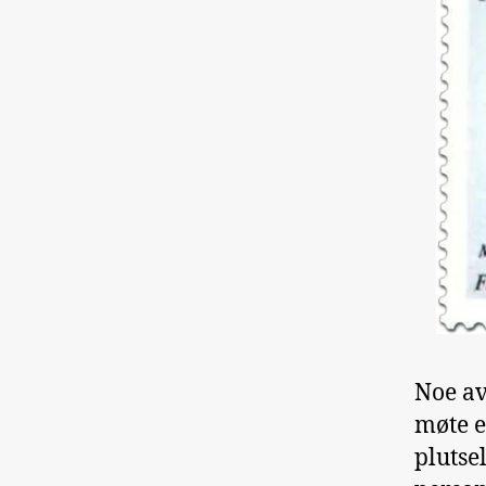
Noe av
møte e
plutse