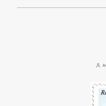
A
Innl