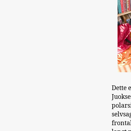
Dette 
Juokse
polars
selvsa
fronta