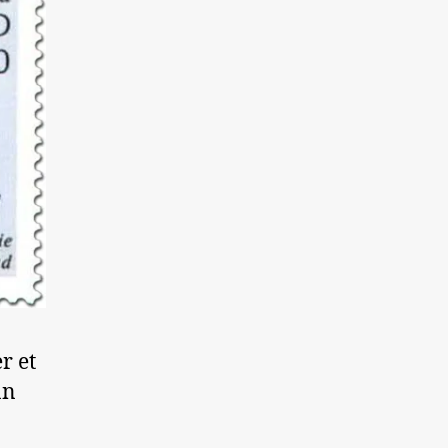
r et
an