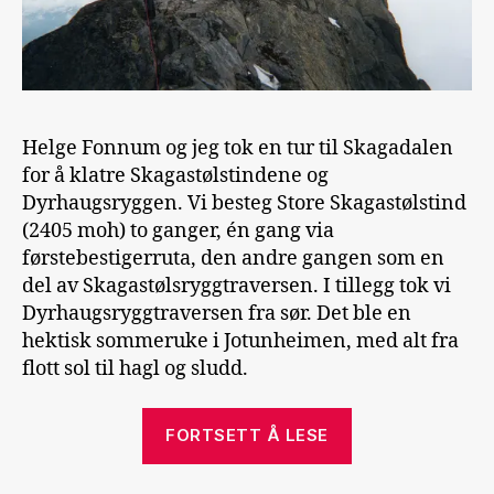
Helge Fonnum og jeg tok en tur til Skagadalen
for å klatre Skagastølstindene og
Dyrhaugsryggen. Vi besteg Store Skagastølstind
(2405 moh) to ganger, én gang via
førstebestigerruta, den andre gangen som en
del av Skagastølsryggtraversen. I tillegg tok vi
Dyrhaugsryggtraversen fra sør. Det ble en
hektisk sommeruke i Jotunheimen, med alt fra
flott sol til hagl og sludd.
«Skagastølstin
FORTSETT Å LESE
og
Dyrhaugsrygg