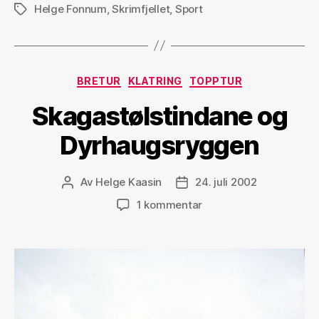
Helge Fonnum
,
Skrimfjellet
,
Sport
Stikkord
Kategorier
BRETUR
KLATRING
TOPPTUR
Skagastølstindane og
Dyrhaugsryggen
Av
Helge Kaasin
24. juli 2002
Innleggsforfatter
Publiseringsdato
til
1 kommentar
Skagastølstindane
og
Dyrhaugsryggen