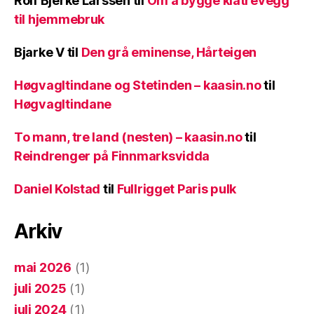
Rolf Bjerke Larssen
til
Om å bygge klatrevegg
til hjemmebruk
Bjarke V
til
Den grå eminense, Hårteigen
Høgvagltindane og Stetinden – kaasin.no
til
Høgvagltindane
To mann, tre land (nesten) – kaasin.no
til
Reindrenger på Finnmarksvidda
Daniel Kolstad
til
Fullrigget Paris pulk
Arkiv
mai 2026
(1)
juli 2025
(1)
juli 2024
(1)