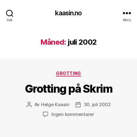
kaasin.no
Søk
Meny
Måned:
juli 2002
Kategorier
GROTTING
Grotting på Skrim
Av
Helge Kaasin
30. juli 2002
Innleggsforfatter
Publiseringsdato
til
Ingen kommentarer
Grotting
på
Skrim