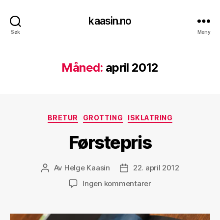
kaasin.no
Søk
Meny
Måned:
april 2012
Kategorier
BRETUR
GROTTING
ISKLATRING
Førstepris
Av
Helge Kaasin
22. april 2012
Innleggsforfatter
Publiseringsdato
til
Ingen kommentarer
Førstepris