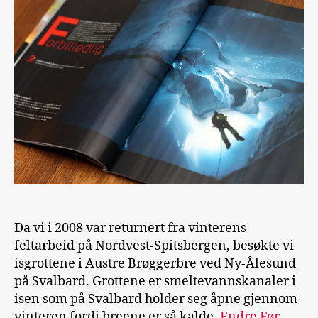
Da vi i 2008 var returnert fra vinterens
feltarbeid på Nordvest-Spitsbergen, besøkte vi
isgrottene i Austre Brøggerbre ved Ny-Ålesund
på Svalbard. Grottene er smeltevannskanaler i
isen som på Svalbard holder seg åpne gjennom
vinteren fordi breene er så kalde.
Endre Før