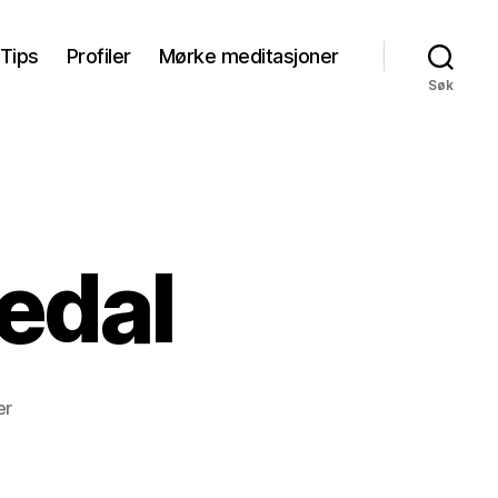
Tips
Profiler
Mørke meditasjoner
Søk
medal
til
er
Isklatring
i
Numedal