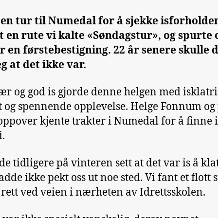
 en tur til Numedal for å sjekke isforholden
t en rute vi kalte «Søndagstur», og spurte
r en førstebestigning. 22 år senere skulle 
eg at det ikke var.
vær og god is gjorde denne helgen med isklatri
tt og spennende opplevelse. Helge Fonnum og 
 oppover kjente trakter i Numedal for å finne i
i.
e tidligere på vinteren sett at det var is å kla
de ikke pekt oss ut noe sted. Vi fant et flott s
 rett ved veien i nærheten av Idrettsskolen.