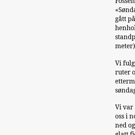
Fossen
«Sønda
gått på
henhol
standp
meter)
Vi ful
ruter 
etterm
søndag
Vi var 
oss i 
ned og
glatt 