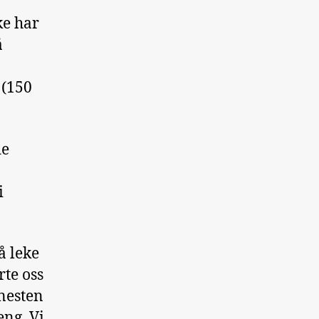
ke har
å
 (150
de
i
å leke
rte oss
 nesten
eng. Vi