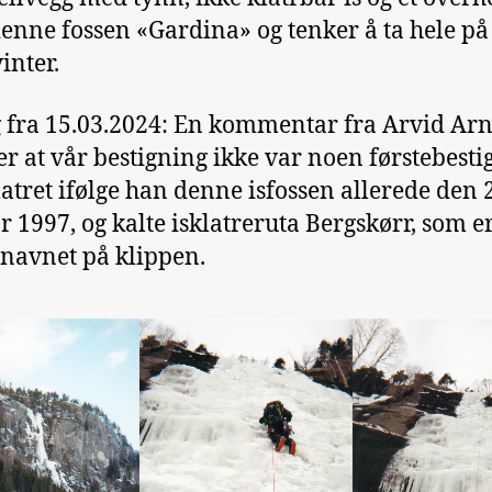
denne fossen «Gardina» og tenker å ta hele på
inter.
g fra 15.03.2024: En kommentar fra Arvid Ar
er at vår bestigning ikke var noen førstebesti
atret ifølge han denne isfossen allerede den 2
r 1997, og kalte isklatreruta Bergskørr, som e
 navnet på klippen.