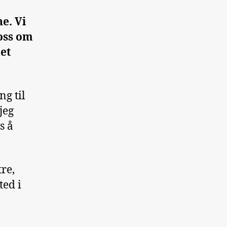
e. Vi
 oss om
det
ng til
jeg
s å
tre,
ted i