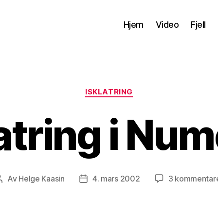
Hjem
Video
Fjell
Kategorier
ISKLATRING
atring i Nu
Av
Helge Kaasin
4. mars 2002
3 kommentar
Innleggsforfatter
Publiseringsdato