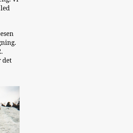
 led
nesen
gning.
.
r det