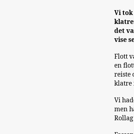
Vi tok
klatre
det va
vise s
Flott 
en flo
reiste
klatre 
Vi hadd
men had
Rollag