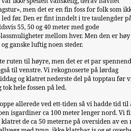
 var ikke spesielt vanskelig, derav navnet
gstur», men det er en fin foss for folk som ik
 led før. Den er fint inndelt i tre taulengder p
dsvis 55, 50 og 40 meter med gode
lassmuligheter mellom hver. Men den er høy
 og ganske luftig noen steder.
gte ruten til høyre, men det er et par spennen
også til venstre. Vi rekognoserte på lørdag
iddag og klatret nederste del på topptau før v
 tok hele fossen på led.
oppe allerede ved ett-tiden så vi hadde tid til 
noen isgardiner ca 100 meter lenger nord. Vi fi
 klatret de ca 50 meterne på oversiden av en
fjellvegg med tynn, ikke klatrbar is og et overh