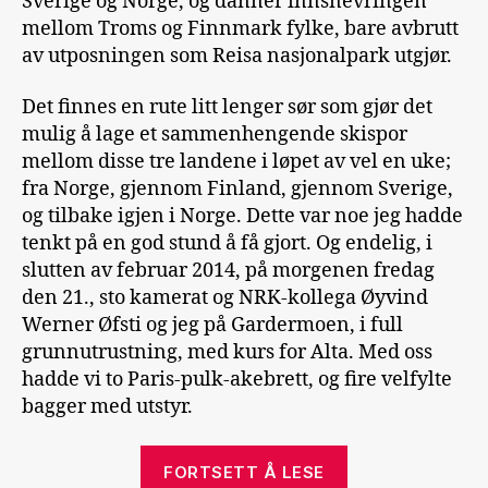
Sverige og Norge, og danner innsnevringen
mellom Troms og Finnmark fylke, bare avbrutt
av utposningen som Reisa nasjonalpark utgjør.
Det finnes en rute litt lenger sør som gjør det
mulig å lage et sammenhengende skispor
mellom disse tre landene i løpet av vel en uke;
fra Norge, gjennom Finland, gjennom Sverige,
og tilbake igjen i Norge. Dette var noe jeg hadde
tenkt på en god stund å få gjort. Og endelig, i
slutten av februar 2014, på morgenen fredag
den 21., sto kamerat og NRK-kollega Øyvind
Werner Øfsti og jeg på Gardermoen, i full
grunnutrustning, med kurs for Alta. Med oss
hadde vi to Paris-pulk-akebrett, og fire velfylte
bagger med utstyr.
«To
FORTSETT Å LESE