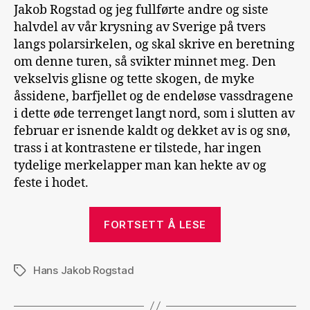
Jakob Rogstad og jeg fullførte andre og siste
halvdel av vår krysning av Sverige på tvers
langs polarsirkelen, og skal skrive en beretning
om denne turen, så svikter minnet meg. Den
vekselvis glisne og tette skogen, de myke
åssidene, barfjellet og de endeløse vassdragene
i dette øde terrenget langt nord, som i slutten av
februar er isnende kaldt og dekket av is og snø,
trass i at kontrastene er tilstede, har ingen
tydelige merkelapper man kan hekte av og
feste i hodet.
«Fra
FORTSETT Å LESE
Jokkmokk
til
Hans Jakob Rogstad
Sulitjelma
Stikkord
(Sverige
på