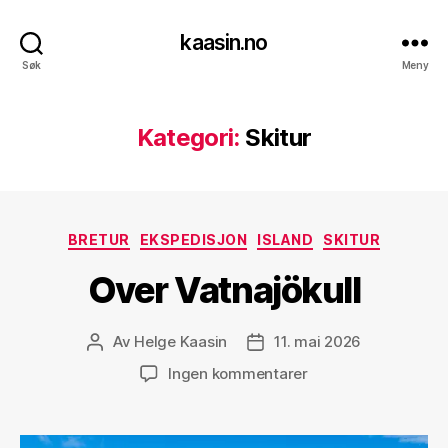
kaasin.no
Søk
Meny
Kategori:
Skitur
Kategorier
BRETUR
EKSPEDISJON
ISLAND
SKITUR
Over Vatnajökull
Av
Helge Kaasin
11. mai 2026
Innleggsforfatter
Publiseringsdato
til
Ingen kommentarer
Over
Vatnajökull