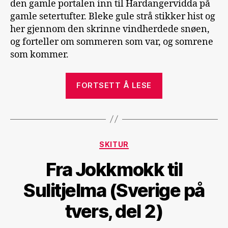
den gamle portalen inn til Hardangervidda på
gamle setertufter. Bleke gule strå stikker hist og
her gjennom den skrinne vindherdede snøen,
og forteller om sommeren som var, og somrene
som kommer.
«Tur
FORTSETT Å LESE
retur
Geitsjøen»
Kategorier
SKITUR
Fra Jokkmokk til
Sulitjelma (Sverige på
tvers, del 2)