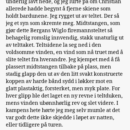
underlig lavt nede, og jeg lurte på om Christian
allerede hadde begynt å fjerne skiene som
holdt bardunene. Jeg rygget ut av teltet. Der så
jeg et syn som skremte meg. Midtstangen, som
gjør dette Bergans Wiglo firemannsteltet så
behagelig romslig innvendig, stakk unaturlig ut
av telttaket. Teltsidene la seg ned i den
voldsomme vinden, en vind som nå truet med å
slite teltet fra hverandre. Jeg kjempet med å få
plassert midtstangen tilbake på plass, men
stadig glapp den ut av den litt svakt konstruerte
koppen av harde bånd sydd i løkker mot en
glatt plastaktig, forsterket, men myk plate. For
hver glipp ble det laget en ny revne i teltduken,
mens vinden ubønnhørlig rev og slet videre. I
kampens hete hørte jeg meg selv mumle at det
var godt dette ikke skjedde i løpet av natten,
eller tidligere på turen.