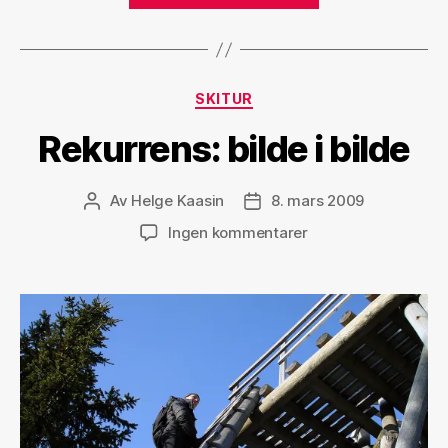
i
Nordmarka»
Kategorier
SKITUR
Rekurrens: bilde i bilde
Av
Helge Kaasin
8. mars 2009
Innleggsforfatter
Publiseringsdato
til
Ingen kommentarer
Rekurrens:
bilde
i
bilde