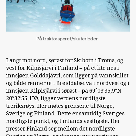
På traktorsporet/skuterleden.
Langt mot nord, sørøst for Skibotn i Troms, og
vest for Kilpisjärvi i Finland – på et lite nes i
innsjøen Golddajávri, som ligger på vannskillet
og både renner ut i Breiddalselva i nordvest og i
innsjøen Kilpisjärvi i sørøst – på 69°03′35,9″N
20°32′55,1″Ø, ligger verdens nordligste
treriksrøys. Her møtes grensene til Norge,
Sverige og Finland. Dette er samtidig Sveriges
nordligste punkt, og Finlands vestligste. Her
presser Finland seg mellom det nordligste