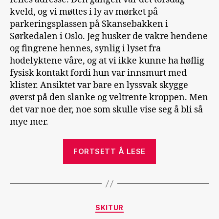
kveld, og vi møttes i ly av mørket på
parkeringsplassen på Skansebakken i
Sørkedalen i Oslo. Jeg husker de vakre hendene
og fingrene hennes, synlig i lyset fra
hodelyktene våre, og at vi ikke kunne ha høflig
fysisk kontakt fordi hun var innsmurt med
klister. Ansiktet var bare en lyssvak skygge
øverst på den slanke og veltrente kroppen. Men
det var noe der, noe som skulle vise seg å bli så
mye mer.
«Rekurrens:
FORTSETT Å LESE
bilde
i
bilde»
Kategorier
SKITUR