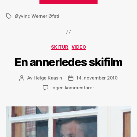
mann,
tre
Øyvind Werner Øfsti
land
Stikkord
(nesten)»
Kategorier
SKITUR
VIDEO
En annerledes skifilm
Av
Helge Kaasin
14. november 2010
Innleggsforfatter
Publiseringsdato
til
Ingen kommentarer
En
annerledes
skifilm