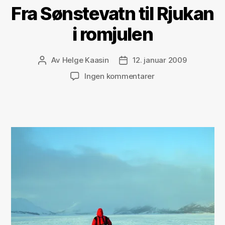
Fra Sønstevatn til Rjukan
i romjulen
Av
Helge Kaasin
12. januar 2009
Innleggsforfatter
Publiseringsdato
til
Ingen kommentarer
Fra
Sønstevatn
til
Rjukan
i
romjulen