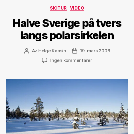
i
Kategorier
SKITUR
VIDEO
romjulen»
Halve Sverige på tvers
langs polarsirkelen
Av
Helge Kaasin
19. mars 2008
Innleggsforfatter
Publiseringsdato
til
Ingen kommentarer
Halve
Sverige
på
tvers
langs
polarsirkelen