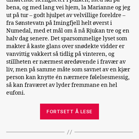
bena, og med lang vei hjem, la Marianne og jeg
ut på tur – godt hjulpet av velvillige foreldre –
fra Sønstevatn på Imingfjell helt øverst i
Numedal, med et mål om å nå Rjukan tre og en
halv dag senere. Det sparsommelige lyset som
makter å kaste glans over snødekte vidder er
vanvittig vakkert så tidlig på vinteren, og
stillheten er nærmest øredøvende i fravær av
liv, men på samme måte som savnet av en kjær
person kan knytte én nærmere følelsesmessig,
så kan fraværet av lyder fremmane en hel
eufoni.
«Fra
FORTSETT Å LESE
Sønstevatn
til
Rjukan