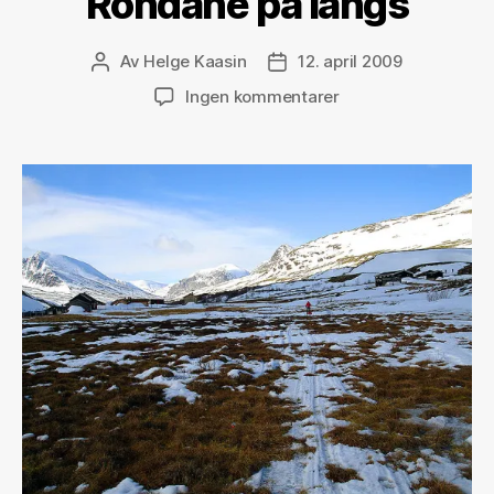
Rondane på langs
Av
Helge Kaasin
12. april 2009
Innleggsforfatter
Publiseringsdato
til
Ingen kommentarer
Rondane
på
langs