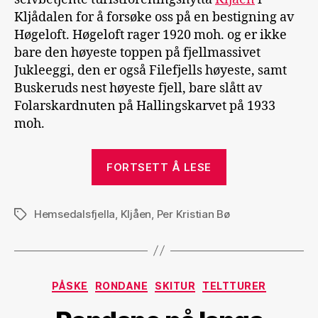
Kljådalen for å forsøke oss på en bestigning av
Høgeloft. Høgeloft rager 1920 moh. og er ikke
bare den høyeste toppen på fjellmassivet
Jukleeggi, den er også Filefjells høyeste, samt
Buskeruds nest høyeste fjell, bare slått av
Folarskardnuten på Hallingskarvet på 1933
moh.
«Toppløst
FORTSETT Å LESE
på
Kljåen»
Hemsedalsfjella
,
Kljåen
,
Per Kristian Bø
Stikkord
Kategorier
PÅSKE
RONDANE
SKITUR
TELTTURER