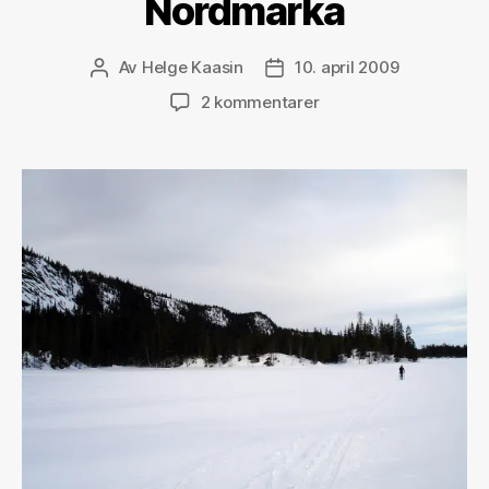
Nordmarka
Av
Helge Kaasin
10. april 2009
Innleggsforfatter
Publiseringsdato
til
2 kommentarer
Pershusfjelltraversen.
Tinderangling
i
Nordmarka