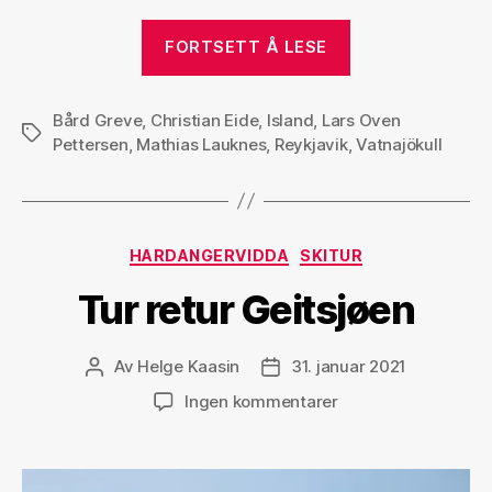
«Over
FORTSETT Å LESE
Vatnajökull»
Bård Greve
,
Christian Eide
,
Island
,
Lars Oven
Stikkord
Pettersen
,
Mathias Lauknes
,
Reykjavik
,
Vatnajökull
Kategorier
HARDANGERVIDDA
SKITUR
Tur retur Geitsjøen
Av
Helge Kaasin
31. januar 2021
Innleggsforfatter
Publiseringsdato
til
Ingen kommentarer
Tur
retur
Geitsjøen