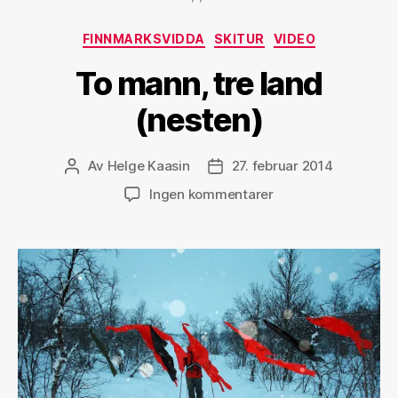
tvers,
Kategorier
FINNMARKSVIDDA
SKITUR
VIDEO
del
2)»
To mann, tre land
(nesten)
Av
Helge Kaasin
27. februar 2014
Innleggsforfatter
Publiseringsdato
til
Ingen kommentarer
To
mann,
tre
land
(nesten)