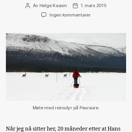
Av
Helge Kaasin
1. mars 2015
Innleggsforfatter
Publiseringsdato
til
Ingen kommentarer
Fra
Jokkmokk
til
Sulitjelma
(Sverige
på
tvers,
del
2)
Møte med reinsdyr på Peuraure.
Når jeg nå sitter her, 20 måneder etter at Hans