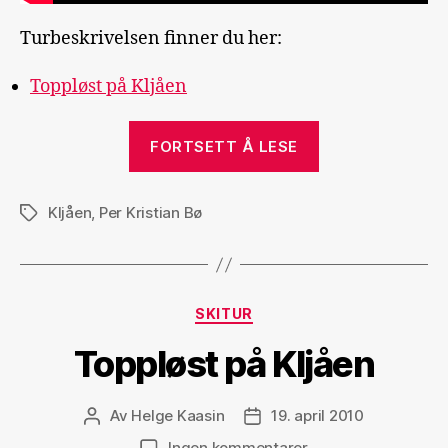
Turbeskrivelsen finner du her:
Toppløst på Kljåen
«En
FORTSETT Å LESE
annerledes
skifilm»
Kljåen
,
Per Kristian Bø
Stikkord
Kategorier
SKITUR
Toppløst på Kljåen
Av
Helge Kaasin
19. april 2010
Innleggsforfatter
Publiseringsdato
til
Ingen kommentarer