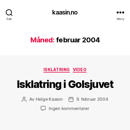
kaasin.no
Søk
Meny
Måned:
februar 2004
Kategorier
ISKLATRING
VIDEO
Isklatring i Golsjuvet
Av
Helge Kaasin
9. februar 2004
Innleggsforfatter
Publiseringsdato
til
Ingen kommentarer
Isklatring
i
Golsjuvet