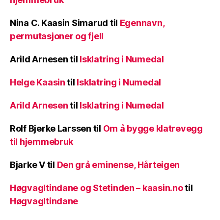
Nina C. Kaasin Simarud
til
Egennavn,
permutasjoner og fjell
Arild Arnesen
til
Isklatring i Numedal
Helge Kaasin
til
Isklatring i Numedal
Arild Arnesen
til
Isklatring i Numedal
Rolf Bjerke Larssen
til
Om å bygge klatrevegg
til hjemmebruk
Bjarke V
til
Den grå eminense, Hårteigen
Høgvagltindane og Stetinden – kaasin.no
til
Høgvagltindane