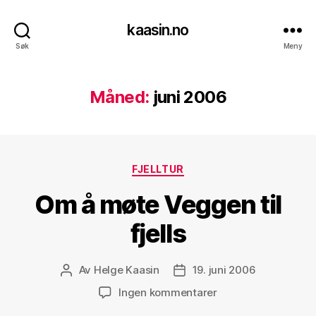
kaasin.no
Søk
Meny
Måned:
juni 2006
Kategorier
FJELLTUR
Om å møte Veggen til
fjells
Av
Helge Kaasin
19. juni 2006
Innleggsforfatter
Publiseringsdato
til
Ingen kommentarer
Om