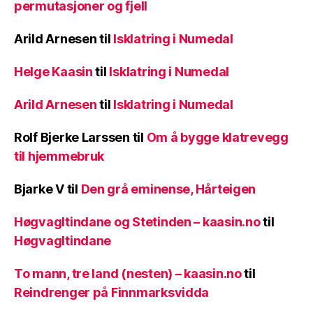
permutasjoner og fjell
Arild Arnesen
til
Isklatring i Numedal
Helge Kaasin
til
Isklatring i Numedal
Arild Arnesen
til
Isklatring i Numedal
Rolf Bjerke Larssen
til
Om å bygge klatrevegg
til hjemmebruk
Bjarke V
til
Den grå eminense, Hårteigen
Høgvagltindane og Stetinden – kaasin.no
til
Høgvagltindane
To mann, tre land (nesten) – kaasin.no
til
Reindrenger på Finnmarksvidda