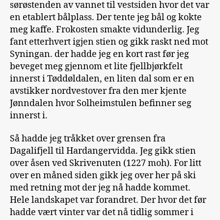
sørøstenden av vannet til vestsiden hvor det var
en etablert bålplass. Der tente jeg bål og kokte
meg kaffe. Frokosten smakte vidunderlig. Jeg
fant etterhvert igjen stien og gikk raskt ned mot
Syningan. der hadde jeg en kort rast før jeg
beveget meg gjennom et lite fjellbjørkfelt
innerst i Tøddøldalen, en liten dal som er en
avstikker nordvestover fra den mer kjente
Jønndalen hvor Solheimstulen befinner seg
innerst i.
Så hadde jeg tråkket over grensen fra
Dagalifjell til Hardangervidda. Jeg gikk stien
over åsen ved Skrivenuten (1227 moh). For litt
over en måned siden gikk jeg over her på ski
med retning mot der jeg nå hadde kommet.
Hele landskapet var forandret. Der hvor det før
hadde vært vinter var det nå tidlig sommer i