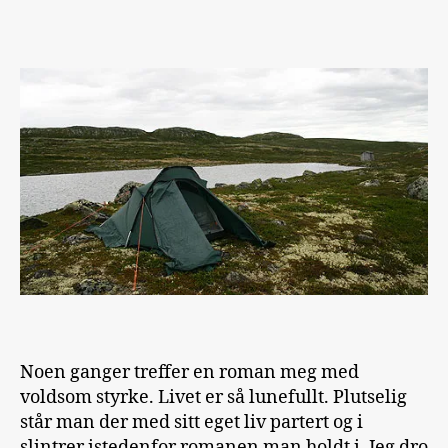
å
møte
Veggen
til
fjells
Noen ganger treffer en roman meg med
voldsom styrke. Livet er så lunefullt. Plutselig
står man der med sitt eget liv partert og i
slintrer istedenfor romanen man holdt i. Jeg dro