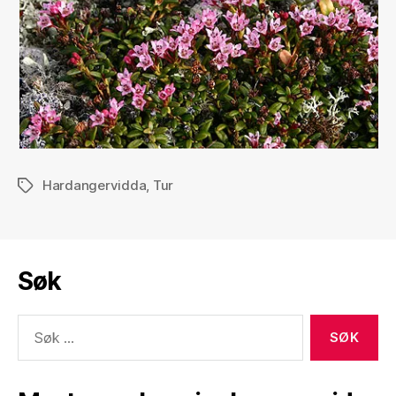
Hardangervidda
,
Tur
Stikkord
Søk
Søk
etter: