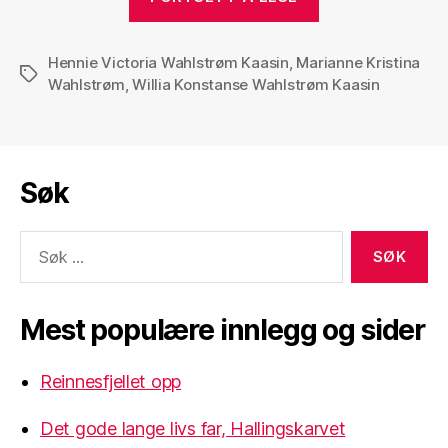
Hennie Victoria Wahlstrøm Kaasin
,
Marianne Kristina
Stikkord
Wahlstrøm
,
Willia Konstanse Wahlstrøm Kaasin
Søk
Søk
etter:
Mest populære innlegg og sider
Reinnesfjellet opp
Det gode lange livs far, Hallingskarvet