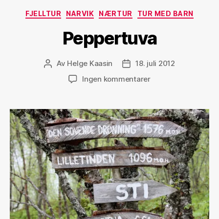
Kategorier
FJELLTUR
NARVIK
NÆRTUR
TUR MED BARN
Peppertuva
Av
Helge Kaasin
18. juli 2012
Innleggsforfatter
Publiseringsdato
til
Ingen kommentarer
Peppertuva