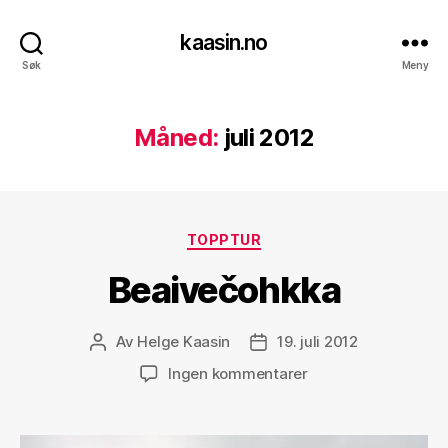
kaasin.no
Søk
Meny
Måned:
juli 2012
Kategorier
TOPPTUR
Beaivečohkka
Av
Helge Kaasin
19. juli 2012
Innleggsforfatter
Publiseringsdato
til
Ingen kommentarer
Beaivečohkka