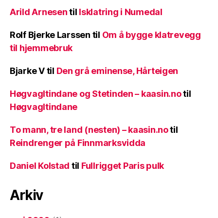
Arild Arnesen
til
Isklatring i Numedal
Rolf Bjerke Larssen
til
Om å bygge klatrevegg
til hjemmebruk
Bjarke V
til
Den grå eminense, Hårteigen
Høgvagltindane og Stetinden – kaasin.no
til
Høgvagltindane
To mann, tre land (nesten) – kaasin.no
til
Reindrenger på Finnmarksvidda
Daniel Kolstad
til
Fullrigget Paris pulk
Arkiv