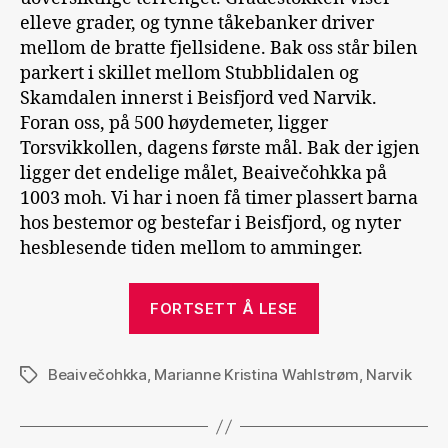
elleve grader, og tynne tåkebanker driver
mellom de bratte fjellsidene. Bak oss står bilen
parkert i skillet mellom Stubblidalen og
Skamdalen innerst i Beisfjord ved Narvik.
Foran oss, på 500 høydemeter, ligger
Torsvikkollen, dagens første mål. Bak der igjen
ligger det endelige målet, Beaivečohkka på
1003 moh. Vi har i noen få timer plassert barna
hos bestemor og bestefar i Beisfjord, og nyter
hesblesende tiden mellom to amminger.
«Beaivečohkka
FORTSETT Å LESE
Beaivečohkka
,
Marianne Kristina Wahlstrøm
,
Narvik
Stikkord