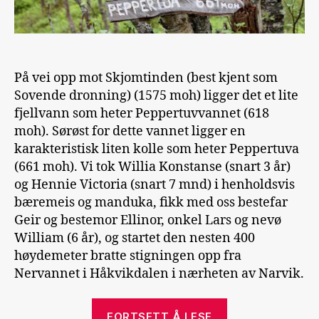
På vei opp mot Skjomtinden (best kjent som
Sovende dronning) (1575 moh) ligger det et lite
fjellvann som heter Peppertuvvannet (618
moh). Sørøst for dette vannet ligger en
karakteristisk liten kolle som heter Peppertuva
(661 moh). Vi tok Willia Konstanse (snart 3 år)
og Hennie Victoria (snart 7 mnd) i henholdsvis
bæremeis og manduka, fikk med oss bestefar
Geir og bestemor Ellinor, onkel Lars og nevø
William (6 år), og startet den nesten 400
høydemeter bratte stigningen opp fra
Nervannet i Håkvikdalen i nærheten av Narvik.
«Peppertuva»
FORTSETT Å LESE