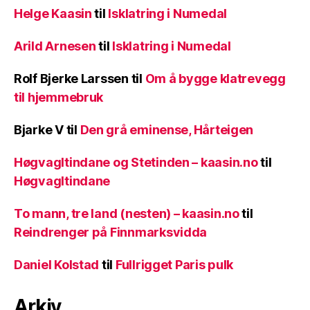
Helge Kaasin
til
Isklatring i Numedal
Arild Arnesen
til
Isklatring i Numedal
Rolf Bjerke Larssen
til
Om å bygge klatrevegg
til hjemmebruk
Bjarke V
til
Den grå eminense, Hårteigen
Høgvagltindane og Stetinden – kaasin.no
til
Høgvagltindane
To mann, tre land (nesten) – kaasin.no
til
Reindrenger på Finnmarksvidda
Daniel Kolstad
til
Fullrigget Paris pulk
Arkiv