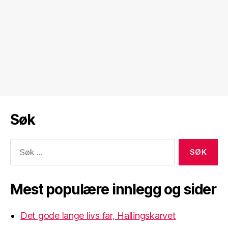
Søk
Søk
etter:
Mest populære innlegg og sider
Det gode lange livs far, Hallingskarvet