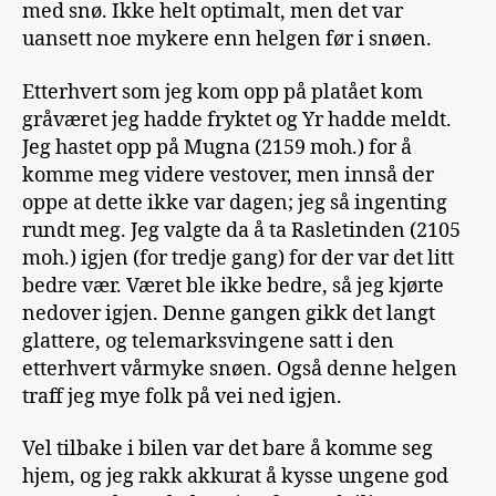
med snø. Ikke helt optimalt, men det var
uansett noe mykere enn helgen før i snøen.
Etterhvert som jeg kom opp på platået kom
gråværet jeg hadde fryktet og Yr hadde meldt.
Jeg hastet opp på Mugna (2159 moh.) for å
komme meg videre vestover, men innså der
oppe at dette ikke var dagen; jeg så ingenting
rundt meg. Jeg valgte da å ta Rasletinden (2105
moh.) igjen (for tredje gang) for der var det litt
bedre vær. Været ble ikke bedre, så jeg kjørte
nedover igjen. Denne gangen gikk det langt
glattere, og telemarksvingene satt i den
etterhvert vårmyke snøen. Også denne helgen
traff jeg mye folk på vei ned igjen.
Vel tilbake i bilen var det bare å komme seg
hjem, og jeg rakk akkurat å kysse ungene god