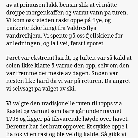
av at primusen lakk bensin slik at vi måtte
droppe morgenkaffen og varmt vann på turen.
Vi kom oss isteden raskt oppe på flye, og
parkerte ikke langt fra Valdresflya
vandrerhjem. Vi spente på oss fjellskiene for
anledningen, og la i vei, først i sporet.
Føret var ekstremt hardt, og luften var så kald at
solen ikke klarte å varme den opp, selv om den
var fremme det meste av dagen. Snøen var
nesten like hard da vi var på returen. Da angret
vi selvsagt på valget av ski.
Vi valgte den tradisjonelle ruten til topps via
Raslet og vannet som bare går under navnet
1798 og ligger på tilsvarende høyde over havet.
Deretter bar det bratt oppover. Et stykke oppe i
lia tok vi en rast og ble veldig kalde. Så gikk vi