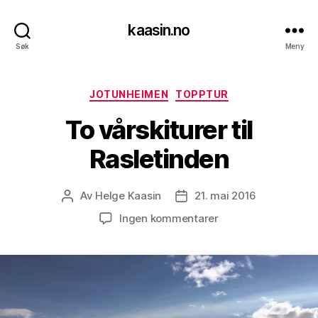
kaasin.no
Søk
Meny
Kategorier
JOTUNHEIMEN
TOPPTUR
To vårskiturer til
Rasletinden
Av
Helge Kaasin
21. mai 2016
Innleggsforfatter
Publiseringsdato
til
Ingen kommentarer
To
vårskiturer
til
Rasletinden