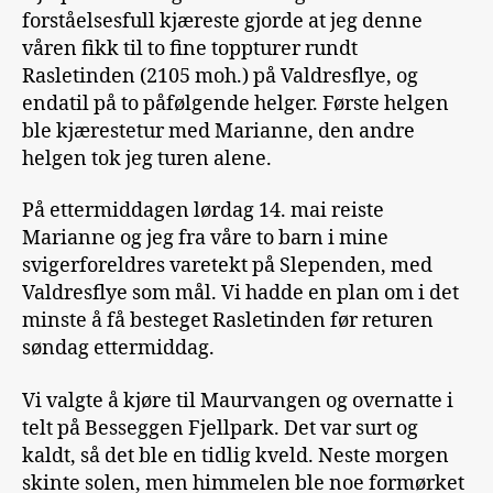
forståelsesfull kjæreste gjorde at jeg denne
våren fikk til to fine toppturer rundt
Rasletinden (2105 moh.) på Valdresflye, og
endatil på to påfølgende helger. Første helgen
ble kjærestetur med Marianne, den andre
helgen tok jeg turen alene.
På ettermiddagen lørdag 14. mai reiste
Marianne og jeg fra våre to barn i mine
svigerforeldres varetekt på Slependen, med
Valdresflye som mål. Vi hadde en plan om i det
minste å få besteget Rasletinden før returen
søndag ettermiddag.
Vi valgte å kjøre til Maurvangen og overnatte i
telt på Besseggen Fjellpark. Det var surt og
kaldt, så det ble en tidlig kveld. Neste morgen
skinte solen, men himmelen ble noe formørket