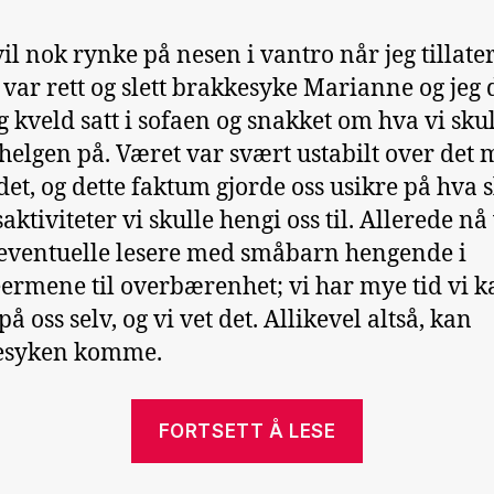
il nok rynke på nesen i vantro når jeg tillate
i var rett og slett brakkesyke Marianne og jeg 
g kveld satt i sofaen og snakket om hva vi sku
helgen på. Været var svært ustabilt over det 
det, og dette faktum gjorde oss usikre på hva s
saktiviteter vi skulle hengi oss til. Allerede nå 
ventuelle lesere med småbarn hengende i
eermene til overbærenhet; vi har mye tid vi k
å oss selv, og vi vet det. Allikevel altså, kan
esyken komme.
«Brakkesyk
FORTSETT Å LESE