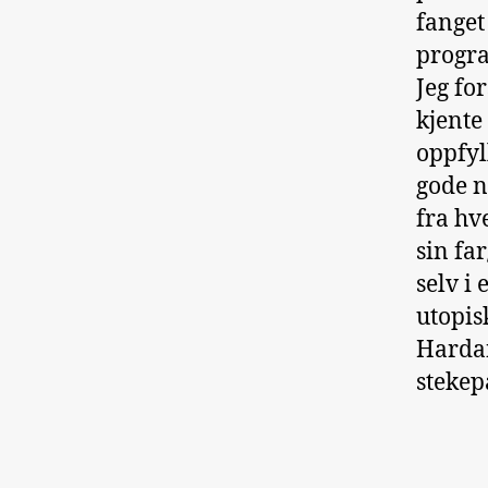
fanget
progr
Jeg fo
kjente
oppfyl
gode n
fra hv
sin fa
selv i
utopis
Hardan
stekep