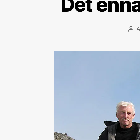
Det ennå
Innl