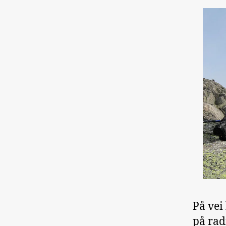
På vei 
på rad