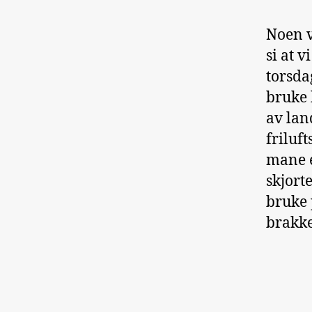
Noen v
si at v
torsda
bruke 
av lan
friluft
mane e
skjort
bruke p
brakk