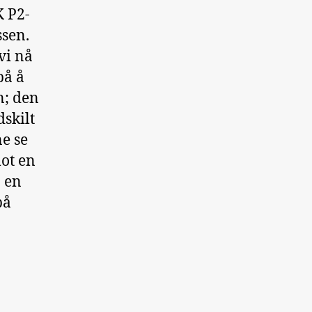
K P2-
sen.
vi nå
på å
n; den
skilt
ne se
mot en
n en
på