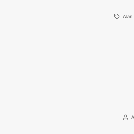
Alan
Stikkord
Inn