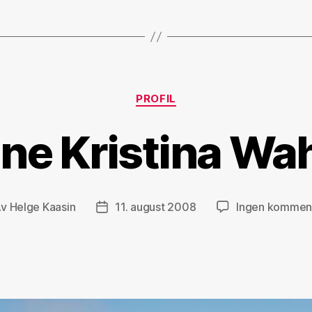
Kategorier
PROFIL
ne Kristina Wa
Av
Helge Kaasin
11. august 2008
Ingen kommen
leggsforfatter
Publiseringsdato