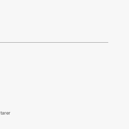
til
tarer
Brakkesyke