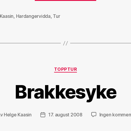
ikke
værendes
 Kaasin
,
Hardangervidda
,
Tur
ontologi»
Kategorier
TOPPTUR
Brakkesyke
Av
Helge Kaasin
17. august 2008
Ingen kommen
leggsforfatter
Publiseringsdato