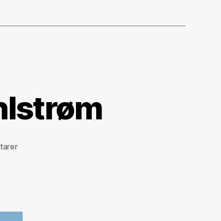
hlstrøm
til
tarer
Marianne
Kristina
Wahlstrøm