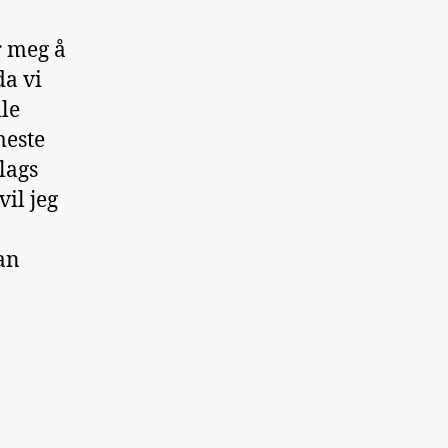
r meg å
da vi
lle
meste
lags
vil jeg
an
e»