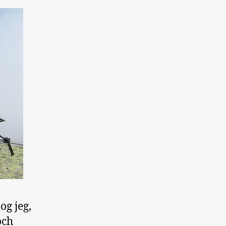
og jeg,
och