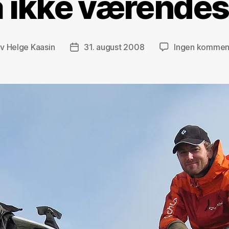
 ikke værendes
Av
Helge Kaasin
31. august 2008
Ingen kommen
eggsforfatter
Publiseringsdato