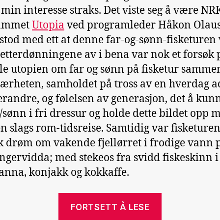
 min interesse straks. Det viste seg å være NR
ammet
Utopia
ved programleder Håkon Olaus
rstod med ett at denne far-og-sønn-fisketuren 
 etterdønningene av i bena var nok et forsøk 
le utopien om far og sønn på fisketur samme
ærheten, samholdet på tross av en hverdag ad
erandre, og følelsen av generasjon, det å kun
r/sønn i fri dressur og holde dette bildet opp 
 en slags rom-tidsreise. Samtidig var fisketure
k drøm om vakende fjellørret i frodige vann 
gervidda; med stekeos fra svidd fiskeskinn i
anna, konjakk og kokkaffe.
«Det
FORTSETT Å LESE
ennå