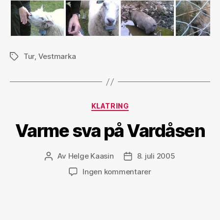
Tur
,
Vestmarka
Stikkord
Kategorier
KLATRING
Varme sva på Vardåsen
Av
Helge Kaasin
8. juli 2005
Innleggsforfatter
Publiseringsdato
til
Ingen kommentarer
Varme
sva
på
Vardåsen