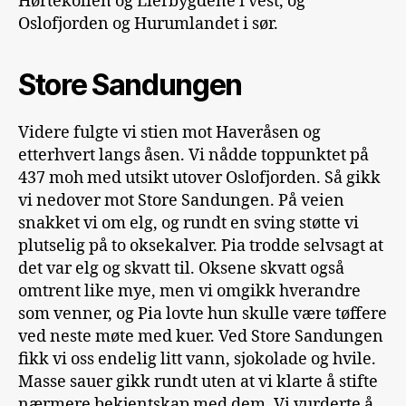
Hørtekollen og Lierbygdene i vest, og
Oslofjorden og Hurumlandet i sør.
Store Sandungen
Videre fulgte vi stien mot Haveråsen og
etterhvert langs åsen. Vi nådde toppunktet på
437 moh med utsikt utover Oslofjorden. Så gikk
vi nedover mot Store Sandungen. På veien
snakket vi om elg, og rundt en sving støtte vi
plutselig på to oksekalver. Pia trodde selvsagt at
det var elg og skvatt til. Oksene skvatt også
omtrent like mye, men vi omgikk hverandre
som venner, og Pia lovte hun skulle være tøffere
ved neste møte med kuer. Ved Store Sandungen
fikk vi oss endelig litt vann, sjokolade og hvile.
Masse sauer gikk rundt uten at vi klarte å stifte
nærmere bekjentskap med dem. Vi vurderte å