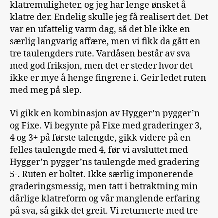
klatremuligheter, og jeg har lenge ønsket å
klatre der. Endelig skulle jeg få realisert det. Det
var en ufattelig varm dag, så det ble ikke en
særlig langvarig affære, men vi fikk da gått en
tre taulengders rute. Vardåsen består av sva
med god friksjon, men det er steder hvor det
ikke er mye å henge fingrene i. Geir ledet ruten
med meg på slep.
Vi gikk en kombinasjon av Hygger’n pygger’n
og Fixe. Vi begynte på Fixe med graderinger 3,
4 og 3+ på første talengde, gikk videre på en
felles taulengde med 4, før vi avsluttet med
Hygger’n pygger’ns taulengde med gradering
5-. Ruten er boltet. Ikke særlig imponerende
graderingsmessig, men tatt i betraktning min
dårlige klatreform og vår manglende erfaring
på sva, så gikk det greit. Vi returnerte med tre