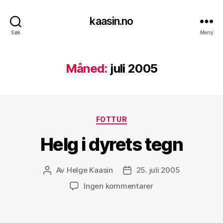
kaasin.no
Søk
Meny
Måned:
juli 2005
Kategorier
FOTTUR
Helg i dyrets tegn
Av
Helge Kaasin
25. juli 2005
Innleggsforfatter
Publiseringsdato
til
Ingen kommentarer
Helg
i
dyrets