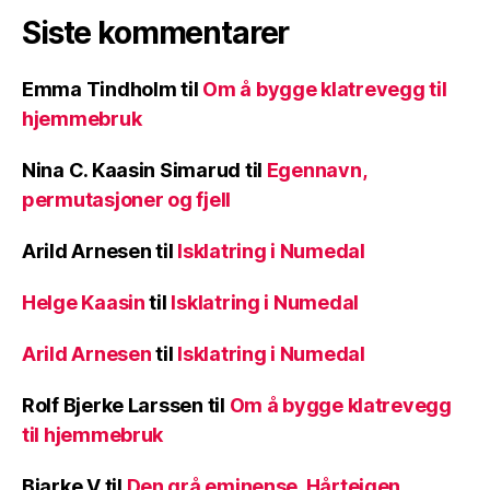
Siste kommentarer
Emma Tindholm
til
Om å bygge klatrevegg til
hjemmebruk
Nina C. Kaasin Simarud
til
Egennavn,
permutasjoner og fjell
Arild Arnesen
til
Isklatring i Numedal
Helge Kaasin
til
Isklatring i Numedal
Arild Arnesen
til
Isklatring i Numedal
Rolf Bjerke Larssen
til
Om å bygge klatrevegg
til hjemmebruk
Bjarke V
til
Den grå eminense, Hårteigen