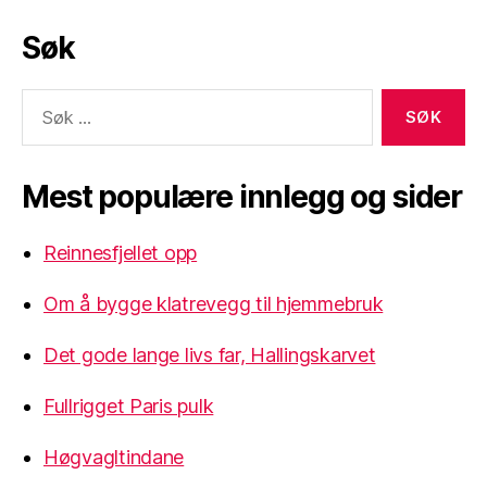
Søk
Søk
etter:
Mest populære innlegg og sider
Reinnesfjellet opp
Om å bygge klatrevegg til hjemmebruk
Det gode lange livs far, Hallingskarvet
Fullrigget Paris pulk
Høgvagltindane