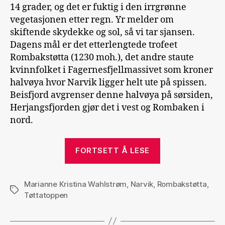
14 grader, og det er fuktig i den irrgrønne
vegetasjonen etter regn. Yr melder om
skiftende skydekke og sol, så vi tar sjansen.
Dagens mål er det etterlengtede trofeet
Rombakstøtta (1230 moh.), det andre staute
kvinnfolket i Fagernesfjellmassivet som kroner
halvøya hvor Narvik ligger helt ute på spissen.
Beisfjord avgrenser denne halvøya på sørsiden,
Herjangsfjorden gjør det i vest og Rombaken i
nord.
«Rombakstøtta
FORTSETT Å LESE
Marianne Kristina Wahlstrøm
,
Narvik
,
Rombakstøtta
,
Stikkord
Tøttatoppen