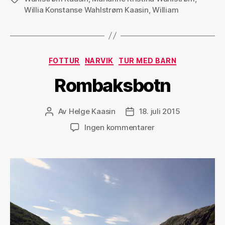
Willia Konstanse Wahlstrøm Kaasin
,
William
Kategorier
FOTTUR
NARVIK
TUR MED BARN
Rombaksbotn
Av
Helge Kaasin
18. juli 2015
Innleggsforfatter
Publiseringsdato
til
Ingen kommentarer
Rombaksbotn