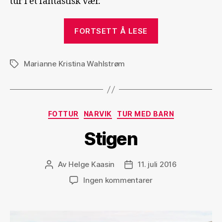
tur i et fantastisk vær.
«Skjomtinden
FORTSETT Å LESE
og
Lilletind»
Marianne Kristina Wahlstrøm
Stikkord
Kategorier
FOTTUR
NARVIK
TUR MED BARN
Stigen
Av
Helge Kaasin
11. juli 2016
Innleggsforfatter
Publiseringsdato
til
Ingen kommentarer
Stigen