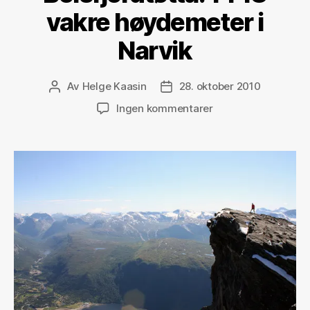
vakre høydemeter i
Narvik
Av
Helge Kaasin
28. oktober 2010
Innleggsforfatter
Publiseringsdato
til
Ingen kommentarer
Beisfjordtøtta.
1448
vakre
høydemeter
i
Narvik