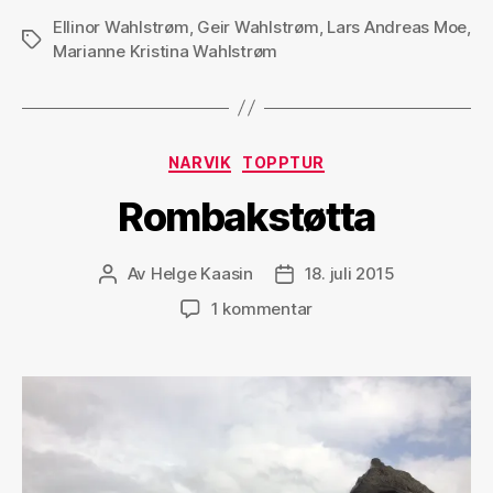
Ellinor Wahlstrøm
,
Geir Wahlstrøm
,
Lars Andreas Moe
,
Stikkord
Marianne Kristina Wahlstrøm
Kategorier
NARVIK
TOPPTUR
Rombakstøtta
Av
Helge Kaasin
18. juli 2015
Innleggsforfatter
Publiseringsdato
til
1 kommentar
Rombakstøtta