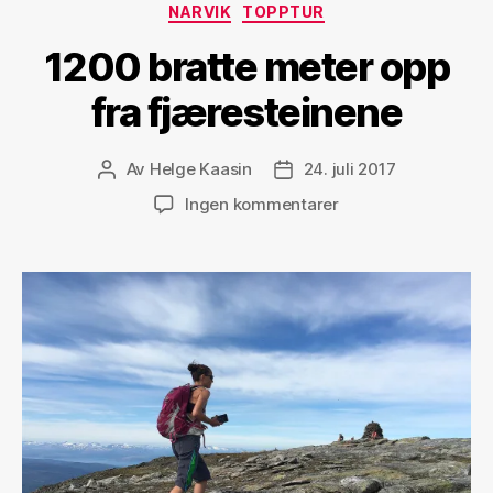
Kategorier
NARVIK
TOPPTUR
1200 bratte meter opp
fra fjæresteinene
Av
Helge Kaasin
24. juli 2017
Innleggsforfatter
Publiseringsdato
til
Ingen kommentarer
1200
bratte
meter
opp
fra
fjæresteinene