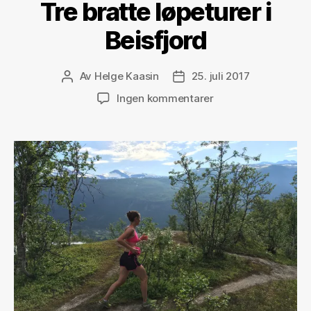
Tre bratte løpeturer i
Beisfjord
Av
Helge Kaasin
25. juli 2017
Innleggsforfatter
Publiseringsdato
til
Ingen kommentarer
Tre
bratte
løpeturer
i
Beisfjord