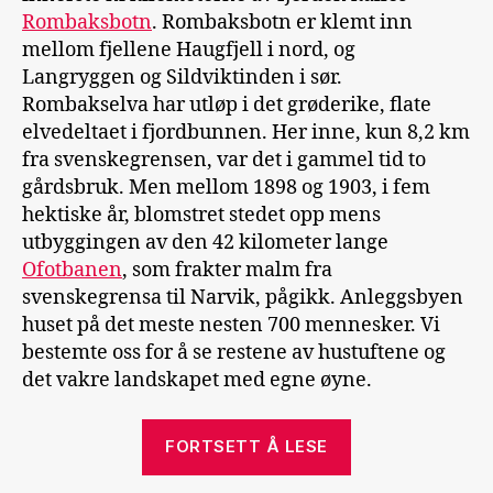
Rombaksbotn
. Rombaksbotn er klemt inn
mellom fjellene Haugfjell i nord, og
Langryggen og Sildviktinden i sør.
Rombakselva har utløp i det grøderike, flate
elvedeltaet i fjordbunnen. Her inne, kun 8,2 km
fra svenskegrensen, var det i gammel tid to
gårdsbruk. Men mellom 1898 og 1903, i fem
hektiske år, blomstret stedet opp mens
utbyggingen av den 42 kilometer lange
Ofotbanen
, som frakter malm fra
svenskegrensa til Narvik, pågikk. Anleggsbyen
huset på det meste nesten 700 mennesker. Vi
bestemte oss for å se restene av hustuftene og
det vakre landskapet med egne øyne.
«Rombaksbotn
FORTSETT Å LESE