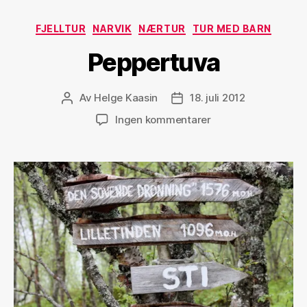
Kategorier
FJELLTUR
NARVIK
NÆRTUR
TUR MED BARN
Peppertuva
Av
Helge Kaasin
18. juli 2012
Innleggsforfatter
Publiseringsdato
til
Ingen kommentarer
Peppertuva