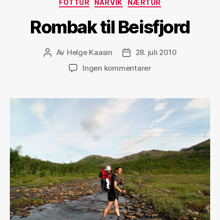
Kategorier
FOTTUR
NARVIK
NÆRTUR
Rombak til Beisfjord
Av
Helge Kaasin
28. juli 2010
Innleggsforfatter
Publiseringsdato
til
Ingen kommentarer
Rombak
til
Beisfjord