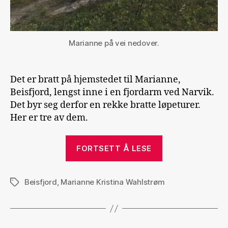
Marianne på vei nedover.
Det er bratt på hjemstedet til Marianne,
Beisfjord, lengst inne i en fjordarm ved Narvik.
Det byr seg derfor en rekke bratte løpeturer.
Her er tre av dem.
«Tre
FORTSETT Å LESE
bratte
løpeturer
Beisfjord
,
Marianne Kristina Wahlstrøm
i
Stikkord
Beisfjord»