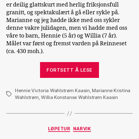
er deilig glattskurt med herlig friksjonsfull
granitt, og spektakulært å gå eller sykle på.
Marianne og jeg hadde ikke med oss sykler
denne vakre julidagen, men vi hadde med oss
våre to barn, Hennie (5 år) og Willia (7 år).
Målet var først og fremst varden på Reinneset
(ca. 430 moh.).
«Reinnesfjellet
FORTSETT Å LESE
opp»
Hennie Victoria Wahlstrøm Kaasin
,
Marianne Kristina
Stikkord
Wahlstrøm
,
Willia Konstanse Wahlstrøm Kaasin
Kategorier
LØPETUR
NARVIK