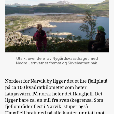
Utsikt over deler av Nygårdsvassdraget med
Nedre Jernvatnet fremst og Sirkelvatnet bak.
Nordøst for Narvik by ligger det et lite fjellplatå
på ca 100 kvadratkilometer som heter
Lánjasvárri. På norsk heter det Haugfjell. Det
ligger bare ca. en mil fra svenskegrensa. Som
fjellområder flest i Narvik, stuper også
Haugfjell bratt ned på alle kanter, unntatt mot