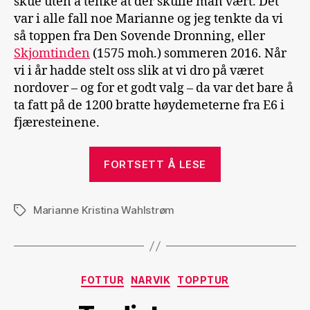
skue uten å tenke at der skulle man vært. Det
var i alle fall noe Marianne og jeg tenkte da vi
så toppen fra Den Sovende Dronning, eller
Skjomtinden
(1575 moh.) sommeren 2016. Når
vi i år hadde stelt oss slik at vi dro på været
nordover – og for et godt valg – da var det bare å
ta fatt på de 1200 bratte høydemeterne fra E6 i
fjæresteinene.
«1200
FORTSETT Å LESE
bratte
meter
Marianne Kristina Wahlstrøm
opp
Stikkord
fra
fjæresteinene»
Kategorier
FOTTUR
NARVIK
TOPPTUR