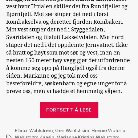
vest hvor Urdalen skiller det fra Rundfjellet og
Bjørnfjell. Mot sør stuper det ned i først
Rombakselva og deretter fjorden Rombaken.
Mot vest stuper det ned i Styggedalen,
Svartdalen og tilslutt Lakselvdalen. Mot nord
stuper det ned i det oppdemte Jernvatnet. Ikke
så bratt og høyt som mot sør og vest, men en
nesten 150 meter høy vegg gjør det utfordrende
å komme seg opp på Haugfjell også fra denne
siden. Marianne og jeg tok med oss
besteforeldre, søskenbarn og egne unger for å
prøve oss, men vi hadde et hemmelig våpen.
«Stigen»
FORTSETT Å LESE
Ellinor Wahlstrøm
,
Geir Wahlstrøm
,
Hennie Victoria
Wahlstrøm Kaasin
,
Marianne Kristina Wahlstrøm
,
Stikkord