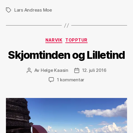
Lars Andreas Moe
Stikkord
Kategorier
NARVIK
TOPPTUR
Skjomtinden og Lilletind
Av
Helge Kaasin
12. juli 2016
Innleggsforfatter
Publiseringsdato
til
1 kommentar
Skjomtinden
og
Lilletind