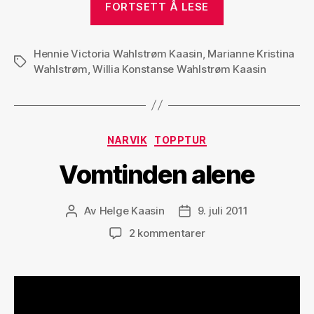
FORTSETT Å LESE
Hennie Victoria Wahlstrøm Kaasin
,
Marianne Kristina
Stikkord
Wahlstrøm
,
Willia Konstanse Wahlstrøm Kaasin
Kategorier
NARVIK
TOPPTUR
Vomtinden alene
Av
Helge Kaasin
9. juli 2011
Innleggsforfatter
Publiseringsdato
til
2 kommentarer
Vomtinden
alene