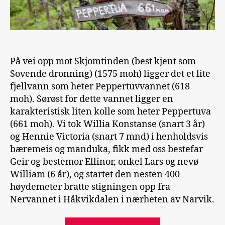
På vei opp mot Skjomtinden (best kjent som
Sovende dronning) (1575 moh) ligger det et lite
fjellvann som heter Peppertuvvannet (618
moh). Sørøst for dette vannet ligger en
karakteristisk liten kolle som heter Peppertuva
(661 moh). Vi tok Willia Konstanse (snart 3 år)
og Hennie Victoria (snart 7 mnd) i henholdsvis
bæremeis og manduka, fikk med oss bestefar
Geir og bestemor Ellinor, onkel Lars og nevø
William (6 år), og startet den nesten 400
høydemeter bratte stigningen opp fra
Nervannet i Håkvikdalen i nærheten av Narvik.
«Peppertuva»