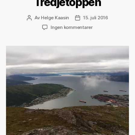
Tredjetoppen
Av
Helge Kaasin
15. juli 2016
Innleggsforfatter
Publiseringsdato
til
Ingen kommentarer
Tredjetoppen