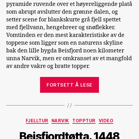
pyramide ruvende over et høyereliggende platå
som abrupt avslutter den grønne dalen, og
setter scene for blankskurte grå fjell spettet
med fjellvann, hengebreer og snøflekker.
Vomtinden er den mest karakteristiske av de
toppene som ligger som en naturens skyline
bak den lille bygda Beisfjord noen kilometer
unna Narvik, men er omkranset av et mangfold
av andre vakre og bratte topper.
«Vomtinden
FORTSETT Å LESE
alene»
Kategorier
FJELLTUR
NARVIK
TOPPTUR
VIDEO
Beisfjordtøtta. 1448