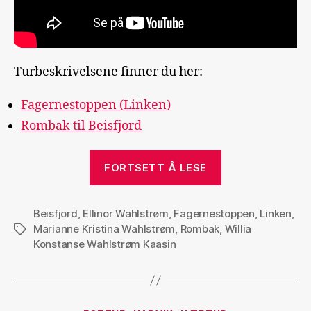
Turbeskrivelsene finner du her:
Fagernestoppen (Linken)
Rombak til Beisfjord
«Sommer
FORTSETT Å LESE
i
Narvik»
Beisfjord
,
Ellinor Wahlstrøm
,
Fagernestoppen
,
Linken
,
Marianne Kristina Wahlstrøm
,
Rombak
,
Willia
Stikkord
Konstanse Wahlstrøm Kaasin