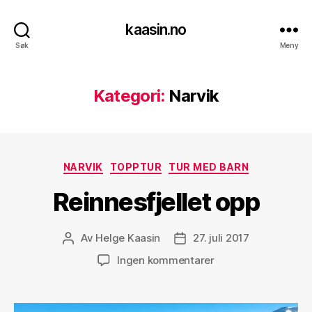
kaasin.no
Søk
Meny
Kategori:
Narvik
Kategorier
NARVIK
TOPPTUR
TUR MED BARN
Reinnesfjellet opp
Av
Helge Kaasin
27. juli 2017
Innleggsforfatter
Publiseringsdato
til
Ingen kommentarer
Reinnesfjellet
opp