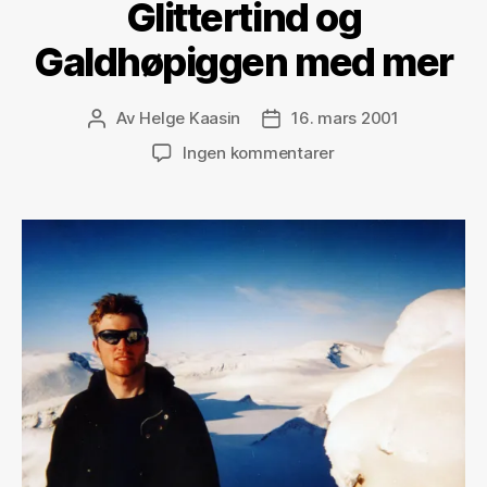
Glittertind og
Galdhøpiggen med mer
Av
Helge Kaasin
16. mars 2001
Innleggsforfatter
Publiseringsdato
til
Ingen kommentarer
Glittertind
og
Galdhøpiggen
med
mer