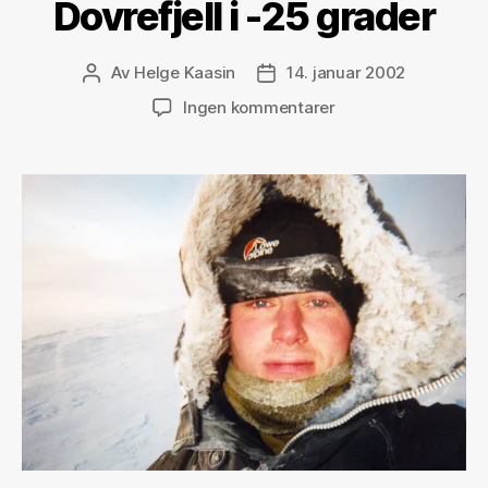
Dovrefjell i -25 grader
Av
Helge Kaasin
14. januar 2002
Innleggsforfatter
Publiseringsdato
til
Ingen kommentarer
Dovrefjell
i
-25
grader