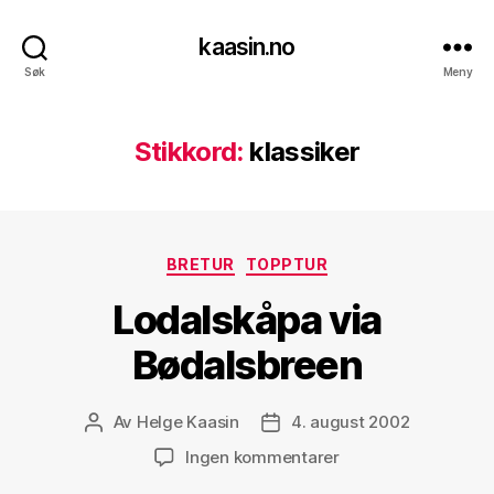
kaasin.no
Søk
Meny
Stikkord:
klassiker
Kategorier
BRETUR
TOPPTUR
Lodalskåpa via
Bødalsbreen
Av
Helge Kaasin
4. august 2002
Innleggsforfatter
Publiseringsdato
til
Ingen kommentarer
Lodalskåpa