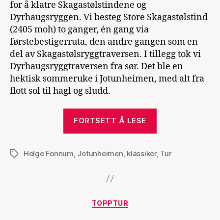
for å klatre Skagastølstindene og
Dyrhaugsryggen. Vi besteg Store Skagastølstind
(2405 moh) to ganger, én gang via
førstebestigerruta, den andre gangen som en
del av Skagastølsryggtraversen. I tillegg tok vi
Dyrhaugsryggtraversen fra sør. Det ble en
hektisk sommeruke i Jotunheimen, med alt fra
flott sol til hagl og sludd.
«Skagastølstin
FORTSETT Å LESE
og
Dyrhaugsrygg
Helge Fonnum
,
Jotunheimen
,
klassiker
,
Tur
Stikkord
Kategorier
TOPPTUR