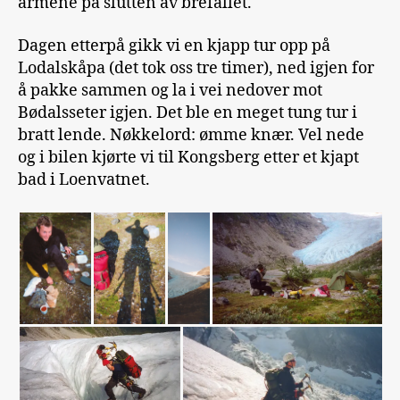
armene på slutten av brefallet.
Dagen etterpå gikk vi en kjapp tur opp på
Lodalskåpa (det tok oss tre timer), ned igjen for
å pakke sammen og la i vei nedover mot
Bødalsseter igjen. Det ble en meget tung tur i
bratt lende. Nøkkelord: ømme knær. Vel nede
og i bilen kjørte vi til Kongsberg etter et kjapt
bad i Loenvatnet.