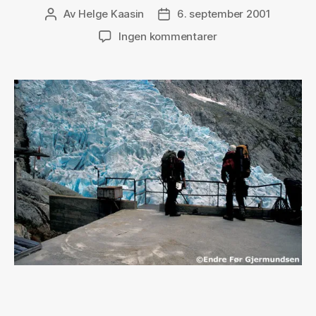
Av
Helge Kaasin
6. september 2001
Innleggsforfatter
Publiseringsdato
til
Ingen kommentarer
Bondhusbreen,
et
brefall
til
Folgefonna