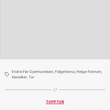
Endre Før Gjermundsen
,
Folgefonna
,
Helge Fonnum
,
Stikkord
klassiker
,
Tur
Kategorier
TOPPTUR