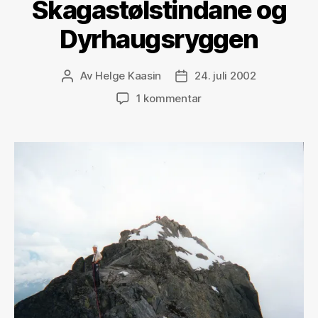
Skagastølstindane og
Dyrhaugsryggen
Av
Helge Kaasin
24. juli 2002
Innleggsforfatter
Publiseringsdato
til
1 kommentar
Skagastølstindane
og
Dyrhaugsryggen