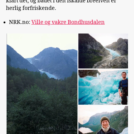
klart det, og badet i den iskalde breelven er
herlig forfriskende.
NRK.no:
Ville og vakre Bondhusdalen