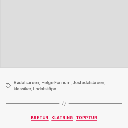
Bødalsbreen
,
Helge Fonnum
,
Jostedalsbreen
,
Stikkord
klassiker
,
Lodalskåpa
Kategorier
BRETUR
KLATRING
TOPPTUR