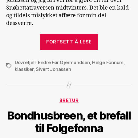
Jonassen og jeg la i vei for å gjøre en tur over
Snøhettatraversen midtvinters. Det ble en kald
og tildels mislykket affære for min del
dessverre.
«Dovrefjell
FORTSETT Å LESE
i
-25
Dovrefjell
,
Endre Før Gjermundsen
,
Helge Fonnum
grader»
,
Stikkord
klassiker
,
Sivert Jonassen
Kategorier
BRETUR
Bondhusbreen, et brefall
til Folgefonna