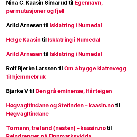
Nina C. Kaasin Simarud
til
Egennavn,
permutasjoner og fjell
Arild Arnesen
til
Isklatring i Numedal
Helge Kaasin
til
Isklatring i Numedal
Arild Arnesen
til
Isklatring i Numedal
Rolf Bjerke Larssen
til
Om å bygge klatrevegg
til hjemmebruk
Bjarke V
til
Den grå eminense, Hårteigen
Høgvagltindane og Stetinden – kaasin.no
til
Høgvagltindane
To mann, tre land (nesten) – kaasin.no
til
Reindrenger på Finnmarksvidda