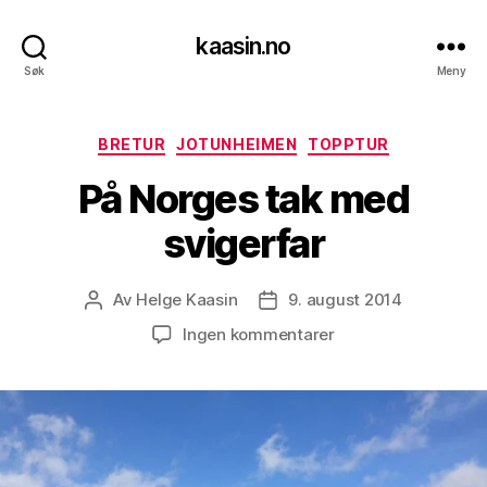
kaasin.no
Søk
Meny
Kategorier
BRETUR
JOTUNHEIMEN
TOPPTUR
På Norges tak med
svigerfar
Av
Helge Kaasin
9. august 2014
Innleggsforfatter
Publiseringsdato
til
Ingen kommentarer
På
Norges
tak
med
svigerfar