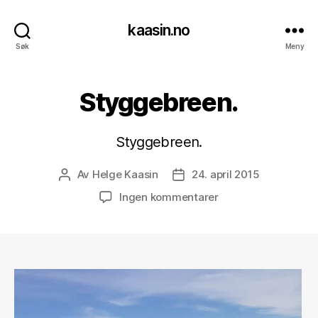
kaasin.no
Søk
Meny
Styggebreen.
Styggebreen.
Av
Helge Kaasin
24. april 2015
Innleggsforfatter
Publiseringsdato
til
Ingen kommentarer
Styggebreen.