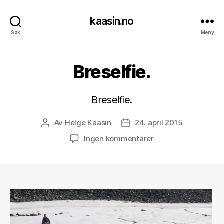
kaasin.no
Søk
Meny
Breselfie.
Breselfie.
Av
Helge Kaasin
24. april 2015
Innleggsforfatter
Publiseringsdato
til
Ingen kommentarer
Breselfie.