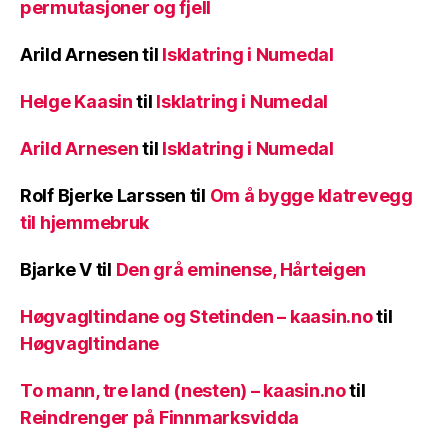
permutasjoner og fjell
Arild Arnesen
til
Isklatring i Numedal
Helge Kaasin
til
Isklatring i Numedal
Arild Arnesen
til
Isklatring i Numedal
Rolf Bjerke Larssen
til
Om å bygge klatrevegg
til hjemmebruk
Bjarke V
til
Den grå eminense, Hårteigen
Høgvagltindane og Stetinden – kaasin.no
til
Høgvagltindane
To mann, tre land (nesten) – kaasin.no
til
Reindrenger på Finnmarksvidda