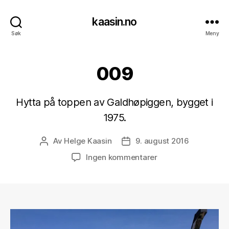
kaasin.no
Søk
Meny
009
Hytta på toppen av Galdhøpiggen, bygget i
1975.
Av
Helge Kaasin
9. august 2016
Innleggsforfatter
Publiseringsdato
til
Ingen kommentarer
009