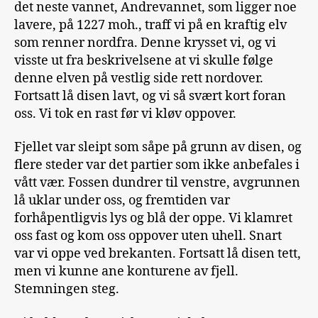
det neste vannet, Andrevannet, som ligger noe
lavere, på 1227 moh., traff vi på en kraftig elv
som renner nordfra. Denne krysset vi, og vi
visste ut fra beskrivelsene at vi skulle følge
denne elven på vestlig side rett nordover.
Fortsatt lå disen lavt, og vi så svært kort foran
oss. Vi tok en rast før vi kløv oppover.
Fjellet var sleipt som såpe på grunn av disen, og
flere steder var det partier som ikke anbefales i
vått vær. Fossen dundrer til venstre, avgrunnen
lå uklar under oss, og fremtiden var
forhåpentligvis lys og blå der oppe. Vi klamret
oss fast og kom oss oppover uten uhell. Snart
var vi oppe ved brekanten. Fortsatt lå disen tett,
men vi kunne ane konturene av fjell.
Stemningen steg.