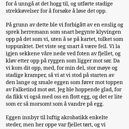
for å unngå at det hogg til, og utførte stadige
strekkøvelser for å forsøke å løse det opp.
På grunn av dette ble vi forbigått av en enslig og
sprek herremann som snart begynte klyvingen
opp på det som vi, uten å se på kartet, tolket som
toppunktet. Det viste seg snart å være feil. Vi la
igjen sekkene våre nede ved foten av fjellet, og
kløv etter opp på ryggen som ligger mot sør. Da
vi kom dit opp, med, for min del, stor møye og
stadige kramper, så vi at vi stod på starten av
den lange og smale eggen som fører mot toppen
av Falketind mot øst. Jeg ble hoppende glad, for
da fikk vi også med oss en flott egg, og det er lite
som er så morsomt som å vandre på egg.
Eggen innbyr til luftig akrobatikk enkelte
steder, men her oppe var fjellet tørt, og vi