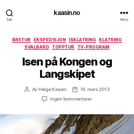
kaasin.no
Søk
Meny
Kategorier
BRETUR
EKSPEDISJON
ISKLATRING
KLATRING
SVALBARD
TOPPTUR
TV-PROGRAM
Isen på Kongen og
Langskipet
Av
Helge Kaasin
19. mars 2013
Innleggsforfatter
Publiseringsdato
til
Ingen kommentarer
Isen
på
Kongen
og
Langskipet