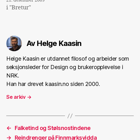
21. desember 2009
i "Bretur"
Av Helge Kaasin
Helge Kaasin er utdannet filosof og arbeider som
seksjonsleder for Design og brukeropplevelse i
NRK.
Han har drevet kaasin.no siden 2000.
Se arkiv
→
←
Falketind og Stølsnostindene
→
Reindrenger på Finnmarksvidda