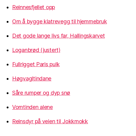
Reinnesfjellet opp
Om å bygge klatrevegg til hjemmebruk
Det gode lange livs far, Hallingskarvet
Loganbrød (justert)
Fullrigget Paris pulk
Høgvagltindane
Såre rumper og dyp snø
Vomtinden alene
Reinsdyr på veien til Jokkmokk