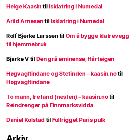
Helge Kaasin
til
Isklatring i Numedal
Arild Arnesen
til
Isklatring i Numedal
Rolf Bjerke Larssen
til
Om å bygge klatrevegg
til hjemmebruk
Bjarke V
til
Den grå eminense, Hårteigen
Høgvagltindane og Stetinden – kaasin.no
til
Høgvagltindane
To mann, tre land (nesten) – kaasin.no
til
Reindrenger på Finnmarksvidda
Daniel Kolstad
til
Fullrigget Paris pulk
Arkiv