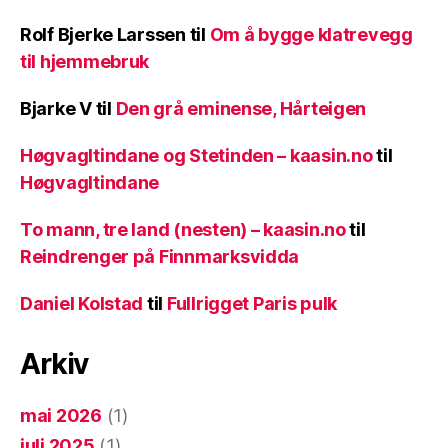
Rolf Bjerke Larssen
til
Om å bygge klatrevegg
til hjemmebruk
Bjarke V
til
Den grå eminense, Hårteigen
Høgvagltindane og Stetinden – kaasin.no
til
Høgvagltindane
To mann, tre land (nesten) – kaasin.no
til
Reindrenger på Finnmarksvidda
Daniel Kolstad
til
Fullrigget Paris pulk
Arkiv
mai 2026
(1)
juli 2025
(1)