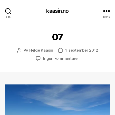
kaasin.no
Søk
Meny
07
Av
Helge Kaasin
1. september 2012
Innleggsforfatter
Publiseringsdato
til
Ingen kommentarer
07