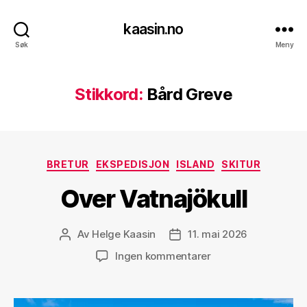
kaasin.no
Søk
Meny
Stikkord:
Bård Greve
Kategorier
BRETUR
EKSPEDISJON
ISLAND
SKITUR
Over Vatnajökull
Av
Helge Kaasin
11. mai 2026
Innleggsforfatter
Publiseringsdato
til
Ingen kommentarer
Over
Vatnajökull