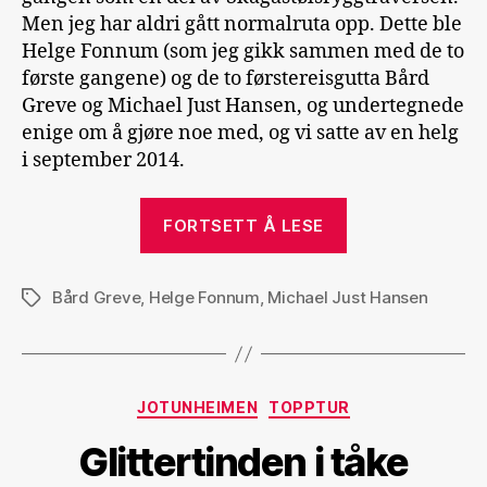
Men jeg har aldri gått normalruta opp. Dette ble
Helge Fonnum (som jeg gikk sammen med de to
første gangene) og de to førstereisgutta Bård
Greve og Michael Just Hansen, og undertegnede
enige om å gjøre noe med, og vi satte av en helg
i september 2014.
«Store
FORTSETT Å LESE
Skagastølstind
i
Bård Greve
,
Helge Fonnum
,
Michael Just Hansen
grevens
Stikkord
tid»
Kategorier
JOTUNHEIMEN
TOPPTUR
Glittertinden i tåke