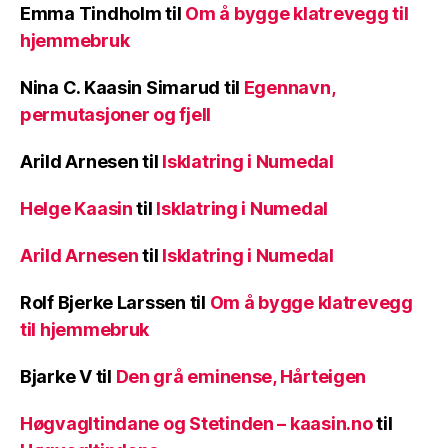
Emma Tindholm
til
Om å bygge klatrevegg til
hjemmebruk
Nina C. Kaasin Simarud
til
Egennavn,
permutasjoner og fjell
Arild Arnesen
til
Isklatring i Numedal
Helge Kaasin
til
Isklatring i Numedal
Arild Arnesen
til
Isklatring i Numedal
Rolf Bjerke Larssen
til
Om å bygge klatrevegg
til hjemmebruk
Bjarke V
til
Den grå eminense, Hårteigen
Høgvagltindane og Stetinden – kaasin.no
til