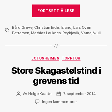
«Over
FORTSETT Å LESE
Vatnajökull»
Bård Greve
,
Christian Eide
,
Island
,
Lars Oven
Stikkord
Pettersen
,
Mathias Lauknes
,
Reykjavik
,
Vatnajökull
Kategorier
JOTUNHEIMEN
TOPPTUR
Store Skagastølstind i
grevens tid
Av
Helge Kaasin
7. september 2014
Innleggsforfatter
Publiseringsdato
til
Ingen kommentarer
Store