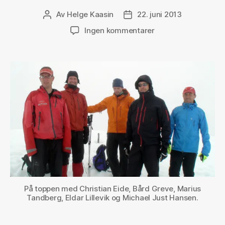
Av
Helge Kaasin
22. juni 2013
Innleggsforfatter
Publiseringsdato
til
Ingen kommentarer
Glittertinden
i
tåke
På toppen med Christian Eide, Bård Greve, Marius
Tandberg, Eldar Lillevik og Michael Just Hansen.