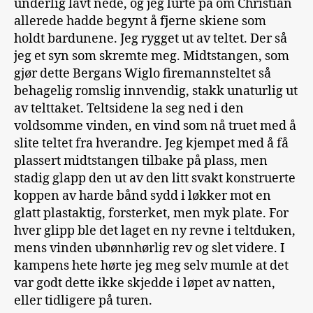
underlig lavt nede, og jeg lurte på om Christian
allerede hadde begynt å fjerne skiene som
holdt bardunene. Jeg rygget ut av teltet. Der så
jeg et syn som skremte meg. Midtstangen, som
gjør dette Bergans Wiglo firemannsteltet så
behagelig romslig innvendig, stakk unaturlig ut
av telttaket. Teltsidene la seg ned i den
voldsomme vinden, en vind som nå truet med å
slite teltet fra hverandre. Jeg kjempet med å få
plassert midtstangen tilbake på plass, men
stadig glapp den ut av den litt svakt konstruerte
koppen av harde bånd sydd i løkker mot en
glatt plastaktig, forsterket, men myk plate. For
hver glipp ble det laget en ny revne i teltduken,
mens vinden ubønnhørlig rev og slet videre. I
kampens hete hørte jeg meg selv mumle at det
var godt dette ikke skjedde i løpet av natten,
eller tidligere på turen.