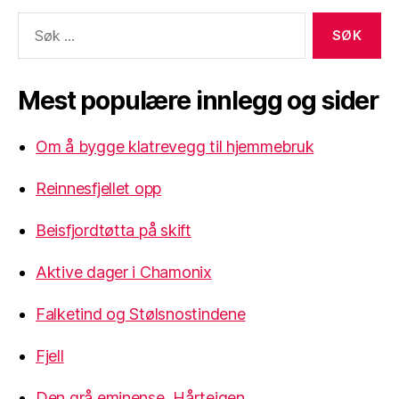
Søk
etter:
Mest populære innlegg og sider
Om å bygge klatrevegg til hjemmebruk
Reinnesfjellet opp
Beisfjordtøtta på skift
Aktive dager i Chamonix
Falketind og Stølsnostindene
Fjell
Den grå eminense, Hårteigen