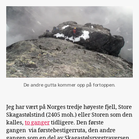
Skagastølstind
i
grevens
tid
De andre gutta kommer opp på fortoppen.
Jeg har vært på Norges tredje høyeste fjell, Store
Skagastølstind (2405 moh.) eller Storen som den
kalles,
to ganger
tidligere. Den første
gangen via førstebestigerruta, den andre
gangen som en del av Skagastølsryggtraversen.