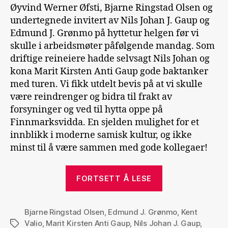
Øyvind Werner Øfsti, Bjarne Ringstad Olsen og
undertegnede invitert av Nils Johan J. Gaup og
Edmund J. Grønmo på hyttetur helgen før vi
skulle i arbeidsmøter påfølgende mandag. Som
driftige reineiere hadde selvsagt Nils Johan og
kona Marit Kirsten Anti Gaup gode baktanker
med turen. Vi fikk utdelt bevis på at vi skulle
være reindrenger og bidra til frakt av
forsyninger og ved til hytta oppe på
Finnmarksvidda. En sjelden mulighet for et
innblikk i moderne samisk kultur, og ikke
minst til å være sammen med gode kollegaer!
«Reindrenger
FORTSETT Å LESE
på
Finnmarksvid
Bjarne Ringstad Olsen
,
Edmund J. Grønmo
,
Kent
Valio
,
Marit Kirsten Anti Gaup
,
Nils Johan J. Gaup
,
Stikkord