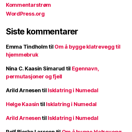
Kommentarstrøm
WordPress.org
Siste kommentarer
Emma Tindholm
til
Om å bygge klatrevegg til
hjemmebruk
Nina C. Kaasin Simarud
til
Egennavn,
permutasjoner og fjell
Arild Arnesen
til
Isklatring i Numedal
Helge Kaasin
til
Isklatring i Numedal
Arild Arnesen
til
Isklatring i Numedal
Rolf Bjerke Larssen
til
Om å bygge klatrevegg