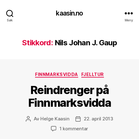
kaasin.no
Søk
Meny
Stikkord:
Nils Johan J. Gaup
Kategorier
FINNMARKSVIDDA
FJELLTUR
Reindrenger på
Finnmarksvidda
Av
Helge Kaasin
22. april 2013
Innleggsforfatter
Publiseringsdato
til
1 kommentar
Reindrenger