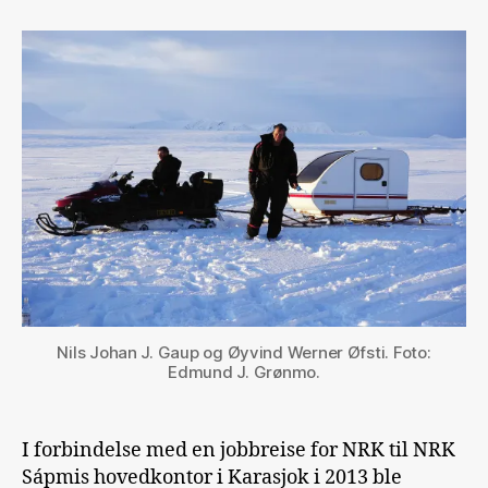
på
Finnmarksvidda
Nils Johan J. Gaup og Øyvind Werner Øfsti. Foto:
Edmund J. Grønmo.
I forbindelse med en jobbreise for NRK til NRK
Sápmis hovedkontor i Karasjok i 2013 ble