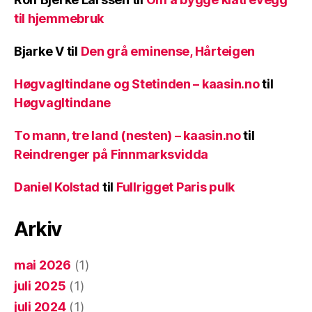
til hjemmebruk
Bjarke V
til
Den grå eminense, Hårteigen
Høgvagltindane og Stetinden – kaasin.no
til
Høgvagltindane
To mann, tre land (nesten) – kaasin.no
til
Reindrenger på Finnmarksvidda
Daniel Kolstad
til
Fullrigget Paris pulk
Arkiv
mai 2026
(1)
juli 2025
(1)
juli 2024
(1)