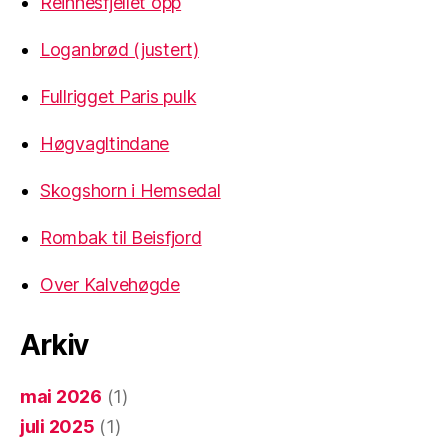
Reinnesfjellet opp
Loganbrød (justert)
Fullrigget Paris pulk
Høgvagltindane
Skogshorn i Hemsedal
Rombak til Beisfjord
Over Kalvehøgde
Arkiv
mai 2026
(1)
juli 2025
(1)