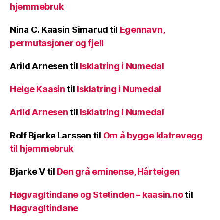
hjemmebruk
Nina C. Kaasin Simarud
til
Egennavn,
permutasjoner og fjell
Arild Arnesen
til
Isklatring i Numedal
Helge Kaasin
til
Isklatring i Numedal
Arild Arnesen
til
Isklatring i Numedal
Rolf Bjerke Larssen
til
Om å bygge klatrevegg
til hjemmebruk
Bjarke V
til
Den grå eminense, Hårteigen
Høgvagltindane og Stetinden – kaasin.no
til
Høgvagltindane