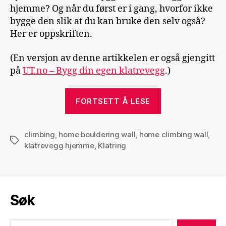
hjemme? Og når du først er i gang, hvorfor ikke
bygge den slik at du kan bruke den selv også?
Her er oppskriften.
(En versjon av denne artikkelen er også gjengitt
på
UT.no – Bygg din egen klatrevegg
.)
«Om
FORTSETT Å LESE
å
bygge
climbing
,
home bouldering wall
,
home climbing wall
klatrevegg
,
Stikkord
klatrevegg hjemme
,
Klatring
til
hjemmebruk»
Søk
Søk