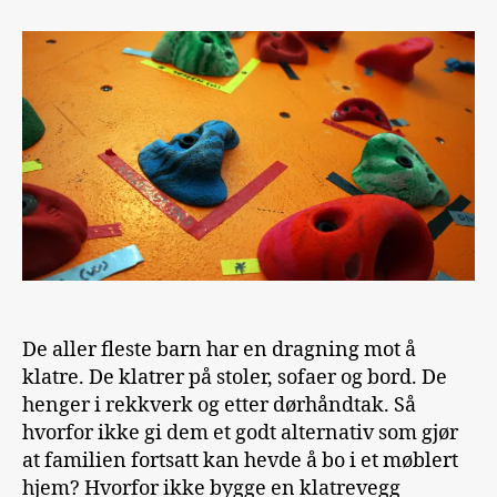
å
bygge
klatrevegg
til
hjemmebruk
De aller fleste barn har en dragning mot å
klatre. De klatrer på stoler, sofaer og bord. De
henger i rekkverk og etter dørhåndtak. Så
hvorfor ikke gi dem et godt alternativ som gjør
at familien fortsatt kan hevde å bo i et møblert
hjem? Hvorfor ikke bygge en klatrevegg