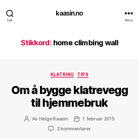
kaasin.no
Søk
Meny
Stikkord:
home climbing wall
Kategorier
KLATRING
TIPS
Om å bygge klatrevegg
til hjemmebruk
Av
Helge Kaasin
1. februar 2015
Innleggsforfatter
Publiseringsdato
til
2 kommentarer
Om