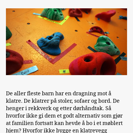
å
bygge
klatrevegg
til
hjemmebruk
De aller fleste barn har en dragning mot å
klatre. De klatrer på stoler, sofaer og bord. De
henger i rekkverk og etter dørhåndtak. Så
hvorfor ikke gi dem et godt alternativ som gjør
at familien fortsatt kan hevde å bo i et møblert
hjem? Hvorfor ikke bygge en klatrevegg