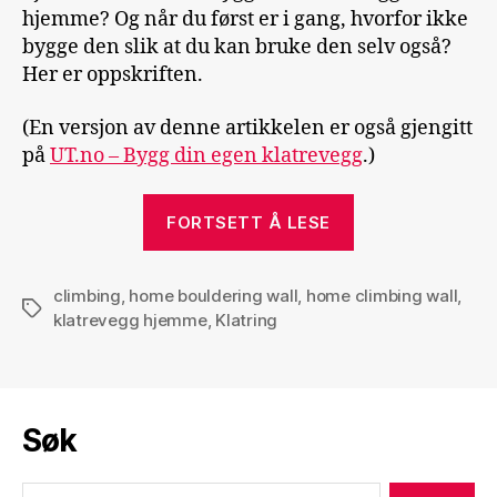
hjemme? Og når du først er i gang, hvorfor ikke
bygge den slik at du kan bruke den selv også?
Her er oppskriften.
(En versjon av denne artikkelen er også gjengitt
på
UT.no – Bygg din egen klatrevegg
.)
«Om
FORTSETT Å LESE
å
bygge
climbing
,
home bouldering wall
,
home climbing wall
klatrevegg
,
Stikkord
klatrevegg hjemme
,
Klatring
til
hjemmebruk»
Søk
Søk