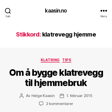
kaasin.no
Søk
Meny
Stikkord:
klatrevegg hjemme
Kategorier
KLATRING
TIPS
Om å bygge klatrevegg
til hjemmebruk
Av
Helge Kaasin
1. februar 2015
Innleggsforfatter
Publiseringsdato
til
2 kommentarer
Om