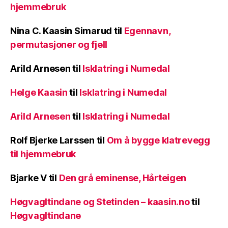
hjemmebruk
Nina C. Kaasin Simarud
til
Egennavn,
permutasjoner og fjell
Arild Arnesen
til
Isklatring i Numedal
Helge Kaasin
til
Isklatring i Numedal
Arild Arnesen
til
Isklatring i Numedal
Rolf Bjerke Larssen
til
Om å bygge klatrevegg
til hjemmebruk
Bjarke V
til
Den grå eminense, Hårteigen
Høgvagltindane og Stetinden – kaasin.no
til
Høgvagltindane