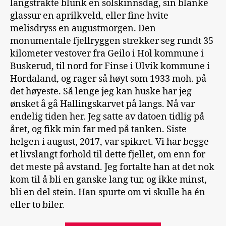
langstrakte blunk en solskinnsdag, sin blanke
glassur en aprilkveld, eller fine hvite
melisdryss en augustmorgen. Den
monumentale fjellryggen strekker seg rundt 35
kilometer vestover fra Geilo i Hol kommune i
Buskerud, til nord for Finse i Ulvik kommune i
Hordaland, og rager så høyt som 1933 moh. på
det høyeste. Så lenge jeg kan huske har jeg
ønsket å gå Hallingskarvet på langs. Nå var
endelig tiden her. Jeg satte av datoen tidlig på
året, og fikk min far med på tanken. Siste
helgen i august, 2017, var spikret. Vi har begge
et livslangt forhold til dette fjellet, om enn for
det meste på avstand. Jeg fortalte han at det nok
kom til å bli en ganske lang tur, og ikke minst,
bli en del stein. Han spurte om vi skulle ha én
eller to biler.