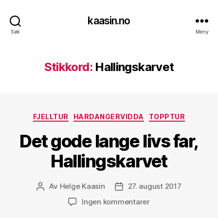
kaasin.no
Søk
Meny
Stikkord:
Hallingskarvet
Kategorier
FJELLTUR
HARDANGERVIDDA
TOPPTUR
Det gode lange livs far,
Hallingskarvet
Av
Helge Kaasin
27. august 2017
Innleggsforfatter
Publiseringsdato
til
Ingen kommentarer
Det