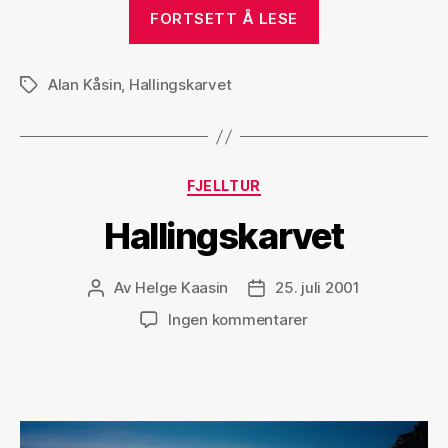
«Det
FORTSETT Å LESE
gode
lange
Alan Kåsin
,
Hallingskarvet
livs
Stikkord
far,
Hallingskarvet
Kategorier
FJELLTUR
Hallingskarvet
Av
Helge Kaasin
25. juli 2001
Innleggsforfatter
Publiseringsdato
til
Ingen kommentarer
Hallingskarvet