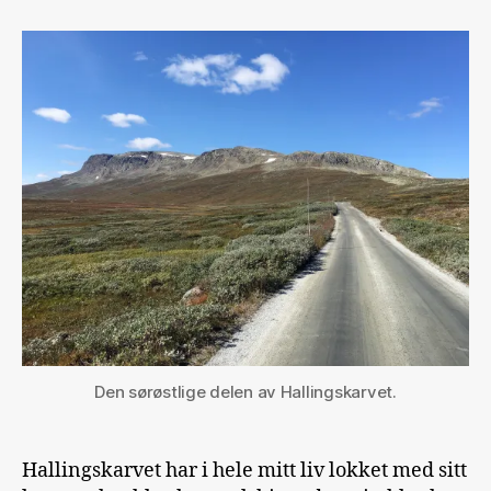
gode
lange
livs
far,
Hallingskarvet
Den sørøstlige delen av Hallingskarvet.
Hallingskarvet har i hele mitt liv lokket med sitt