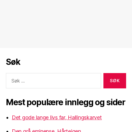
Søk
Søk
etter:
Mest populære innlegg og sider
Det gode lange livs far, Hallingskarvet
Den grå eminense, Hårteigen