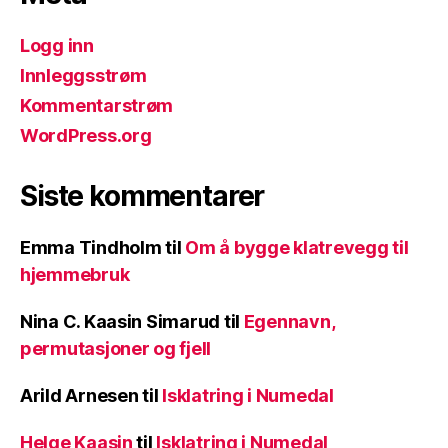
Logg inn
Innleggsstrøm
Kommentarstrøm
WordPress.org
Siste kommentarer
Emma Tindholm
til
Om å bygge klatrevegg til
hjemmebruk
Nina C. Kaasin Simarud
til
Egennavn,
permutasjoner og fjell
Arild Arnesen
til
Isklatring i Numedal
Helge Kaasin
til
Isklatring i Numedal