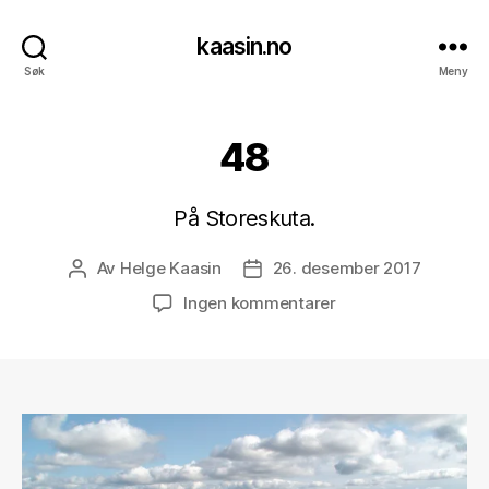
kaasin.no
Søk
Meny
48
På Storeskuta.
Av
Helge Kaasin
26. desember 2017
Innleggsforfatter
Publiseringsdato
til
Ingen kommentarer
48