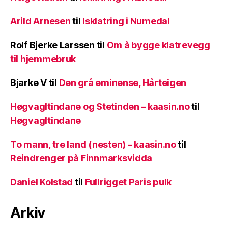
Arild Arnesen
til
Isklatring i Numedal
Rolf Bjerke Larssen
til
Om å bygge klatrevegg
til hjemmebruk
Bjarke V
til
Den grå eminense, Hårteigen
Høgvagltindane og Stetinden – kaasin.no
til
Høgvagltindane
To mann, tre land (nesten) – kaasin.no
til
Reindrenger på Finnmarksvidda
Daniel Kolstad
til
Fullrigget Paris pulk
Arkiv