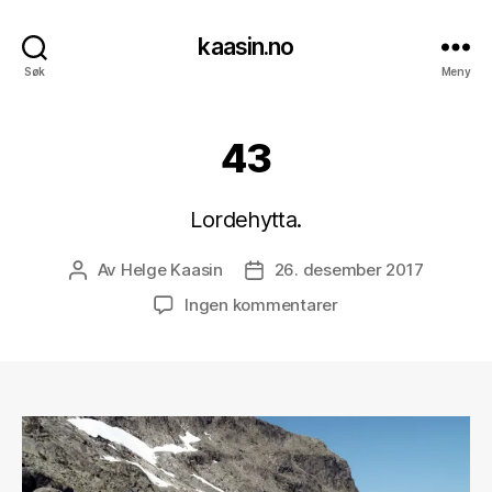
kaasin.no
Søk
Meny
43
Lordehytta.
Av
Helge Kaasin
26. desember 2017
Innleggsforfatter
Publiseringsdato
til
Ingen kommentarer
43