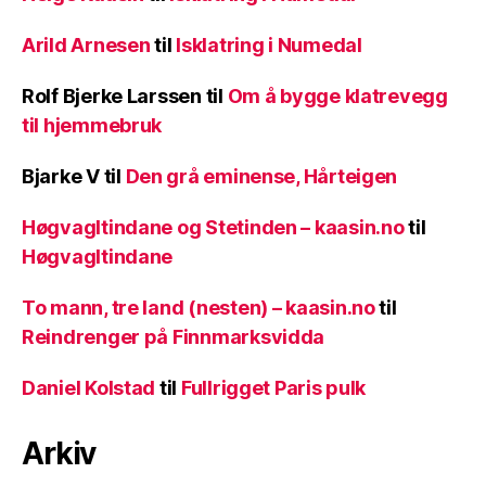
Arild Arnesen
til
Isklatring i Numedal
Rolf Bjerke Larssen
til
Om å bygge klatrevegg
til hjemmebruk
Bjarke V
til
Den grå eminense, Hårteigen
Høgvagltindane og Stetinden – kaasin.no
til
Høgvagltindane
To mann, tre land (nesten) – kaasin.no
til
Reindrenger på Finnmarksvidda
Daniel Kolstad
til
Fullrigget Paris pulk
Arkiv