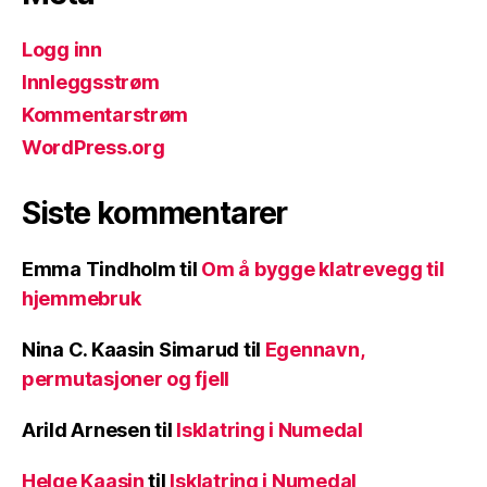
Logg inn
Innleggsstrøm
Kommentarstrøm
WordPress.org
Siste kommentarer
Emma Tindholm
til
Om å bygge klatrevegg til
hjemmebruk
Nina C. Kaasin Simarud
til
Egennavn,
permutasjoner og fjell
Arild Arnesen
til
Isklatring i Numedal
Helge Kaasin
til
Isklatring i Numedal