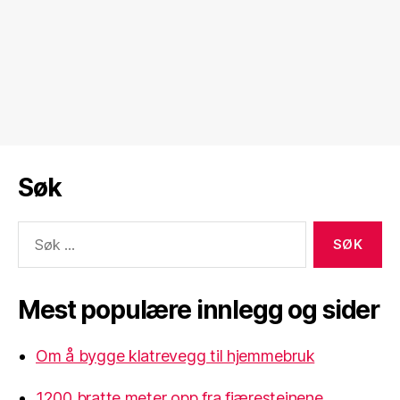
Søk
Søk
etter:
Mest populære innlegg og sider
Om å bygge klatrevegg til hjemmebruk
1200 bratte meter opp fra fjæresteinene