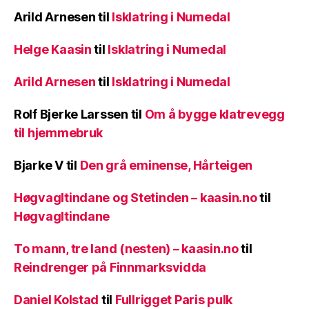
Arild Arnesen
til
Isklatring i Numedal
Helge Kaasin
til
Isklatring i Numedal
Arild Arnesen
til
Isklatring i Numedal
Rolf Bjerke Larssen
til
Om å bygge klatrevegg
til hjemmebruk
Bjarke V
til
Den grå eminense, Hårteigen
Høgvagltindane og Stetinden – kaasin.no
til
Høgvagltindane
To mann, tre land (nesten) – kaasin.no
til
Reindrenger på Finnmarksvidda
Daniel Kolstad
til
Fullrigget Paris pulk