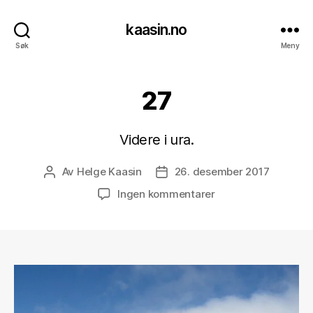
kaasin.no
Søk
Meny
27
Videre i ura.
Av
Helge Kaasin
26. desember 2017
Innleggsforfatter
Publiseringsdato
til
Ingen kommentarer
27