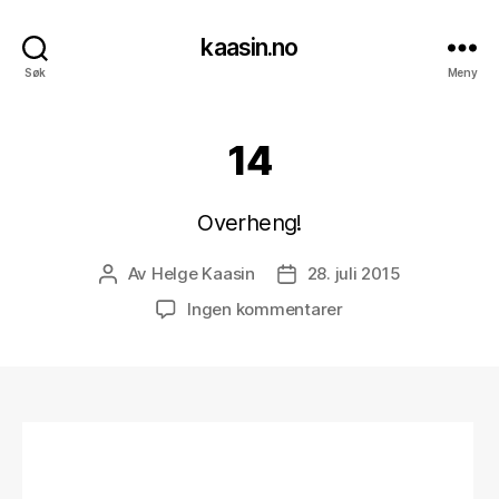
kaasin.no
Søk
Meny
14
Overheng!
Av
Helge Kaasin
28. juli 2015
Innleggsforfatter
Publiseringsdato
til
Ingen kommentarer
14