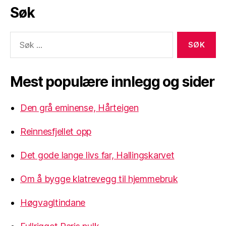
Søk
Søk
etter:
Mest populære innlegg og sider
Den grå eminense, Hårteigen
Reinnesfjellet opp
Det gode lange livs far, Hallingskarvet
Om å bygge klatrevegg til hjemmebruk
Høgvagltindane