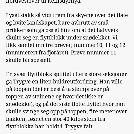
nordvestover til Reinsdyrflya.
Lyset stakk så vidt frem fra skyene over det flate
og hvite landskapet, bare avbrutt av små
prikker som ga oss et hint om at det halvveis
skulte seg en flyttblokk under snødekket. Vi
fikk samlet inn tre prøver; nummer10, 11 og 12
(nummerert fra fjoråret). Prøve nummer 11
skulle bli spesiell.
En svær flyttblokk splittet i flere store seksjoner
ga Trygve en liten buldreutfordring. Han ville
på toppen (det er best å ta steinprøver på
toppen av steinene og hvor det ikke er
snødekke), og på det siste flotte flyttet hvor han
skulle svinge seg opp på toppen, fire meter over
bakken, løsnet en stor 40 kilos stein fra
flyttblokka han holdt i. Trygve falt.