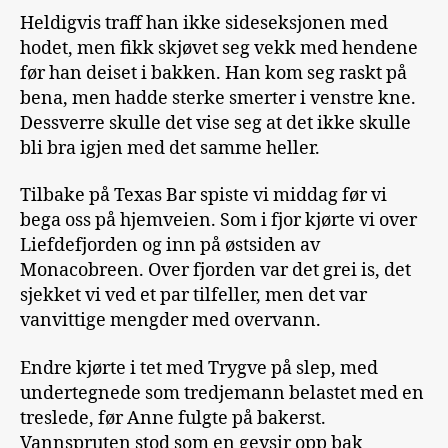
Heldigvis traff han ikke sideseksjonen med
hodet, men fikk skjøvet seg vekk med hendene
før han deiset i bakken. Han kom seg raskt på
bena, men hadde sterke smerter i venstre kne.
Dessverre skulle det vise seg at det ikke skulle
bli bra igjen med det samme heller.
Tilbake på Texas Bar spiste vi middag før vi
bega oss på hjemveien. Som i fjor kjørte vi over
Liefdefjorden og inn på østsiden av
Monacobreen. Over fjorden var det grei is, det
sjekket vi ved et par tilfeller, men det var
vanvittige mengder med overvann.
Endre kjørte i tet med Trygve på slep, med
undertegnede som tredjemann belastet med en
treslede, før Anne fulgte på bakerst.
Vannspruten stod som en geysir opp bak