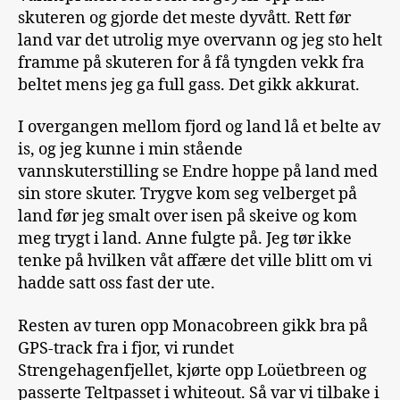
skuteren og gjorde det meste dyvått. Rett før
land var det utrolig mye overvann og jeg sto helt
framme på skuteren for å få tyngden vekk fra
beltet mens jeg ga full gass. Det gikk akkurat.
I overgangen mellom fjord og land lå et belte av
is, og jeg kunne i min stående
vannskuterstilling se Endre hoppe på land med
sin store skuter. Trygve kom seg velberget på
land før jeg smalt over isen på skeive og kom
meg trygt i land. Anne fulgte på. Jeg tør ikke
tenke på hvilken våt affære det ville blitt om vi
hadde satt oss fast der ute.
Resten av turen opp Monacobreen gikk bra på
GPS-track fra i fjor, vi rundet
Strengehagenfjellet, kjørte opp Loüetbreen og
passerte Teltpasset i whiteout. Så var vi tilbake i