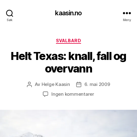
kaasin.no
Søk
Meny
Kategorier
SVALBARD
Helt Texas: knall, fall og
overvann
Av
Helge Kaasin
6. mai 2009
Innleggsforfatter
Publiseringsdato
til
Ingen kommentarer
Helt
Texas:
knall,
fall
og
overvann