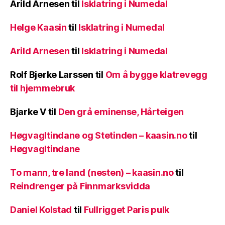
Arild Arnesen
til
Isklatring i Numedal
Helge Kaasin
til
Isklatring i Numedal
Arild Arnesen
til
Isklatring i Numedal
Rolf Bjerke Larssen
til
Om å bygge klatrevegg
til hjemmebruk
Bjarke V
til
Den grå eminense, Hårteigen
Høgvagltindane og Stetinden – kaasin.no
til
Høgvagltindane
To mann, tre land (nesten) – kaasin.no
til
Reindrenger på Finnmarksvidda
Daniel Kolstad
til
Fullrigget Paris pulk