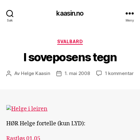
kaasin.no
Søk
Meny
Kategorier
SVALBARD
I soveposens tegn
til
Av
Helge Kaasin
1. mai 2008
1 kommentar
Innleggsforfatter
Publiseringsdato
I
so
te
HØR Helge fortelle (kun LYD):
Rastløs 01.05