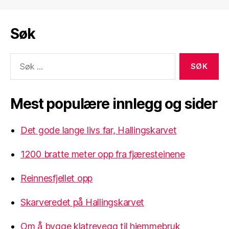
Søk
Søk
etter:
Mest populære innlegg og sider
Det gode lange livs far, Hallingskarvet
1200 bratte meter opp fra fjæresteinene
Reinnesfjellet opp
Skarveredet på Hallingskarvet
Om å bygge klatrevegg til hjemmebruk