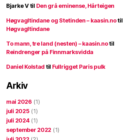
Bjarke V
til
Den grå eminense, Hårteigen
Høgvagltindane og Stetinden – kaasin.no
til
Høgvagltindane
To mann, tre land (nesten) – kaasin.no
til
Reindrenger på Finnmarksvidda
Daniel Kolstad
til
Fullrigget Paris pulk
Arkiv
mai 2026
(1)
juli 2025
(1)
juli 2024
(1)
september 2022
(1)
juli 2022
(2)