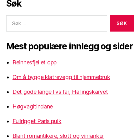
Søk
Søk
etter:
Mest populære innlegg og sider
Reinnesfjellet opp
Om å bygge klatrevegg til hjemmebruk
Det gode lange livs far, Hallingskarvet
Høgvagltindane
Fullrigget Paris pulk
Blant romantikere, slott og vinranker