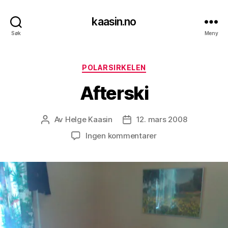
kaasin.no
Søk
Meny
Kategorier
POLARSIRKELEN
Afterski
Av
Helge Kaasin
12. mars 2008
Innleggsforfatter
Publiseringsdato
til
Ingen kommentarer
Afterski